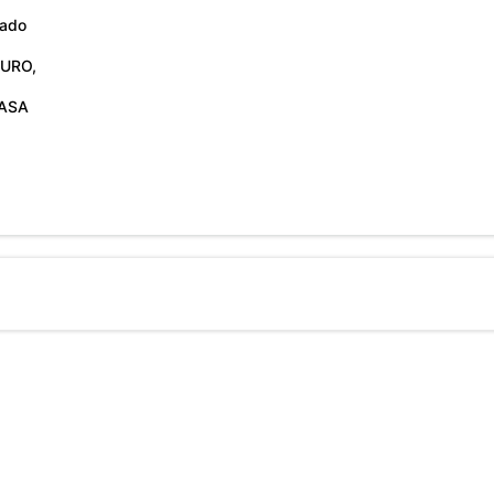
rado
URO,
ASA