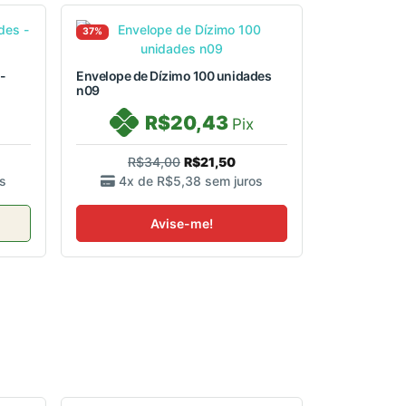
37%
-
Envelope de Dízimo 100 unidades
n09
R$20,43
Pix
R$34,00
R$21,50
s
4x de
R$5,38
sem juros
Avise-me!