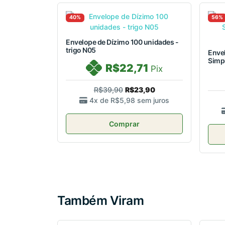
40%
56%
Envelope de Dízimo 100 unidades -
trigo N05
Enve
Simpl
R$22,71
Pix
R$39,90
R$23,90
4x de
R$5,98
sem juros
Comprar
Também Viram