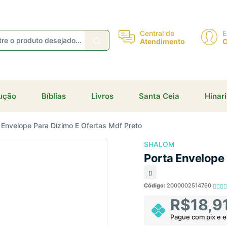
eceba ofertas e descontos exclusivos
Central de
E
Atendimento
C
dução
Bíblias
Livros
Santa Ceia
Hinar
Não gosto de promoções!
Enviar
 Envelope Para Dízimo E Ofertas Mdf Preto
SHALOM
Porta Envelope 
Código:
2000002514760
R$18,9
Pague com pix e 