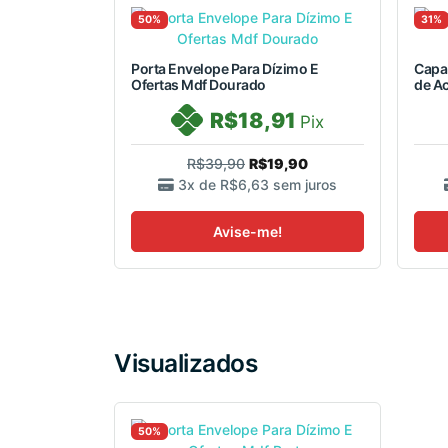
50%
31%
Porta Envelope Para Dízimo E
Capa 
Ofertas Mdf Dourado
de A
R$18,91
Pix
R$39,90
R$19,90
3x de
R$6,63
sem juros
Avise-me!
Visualizados
50%