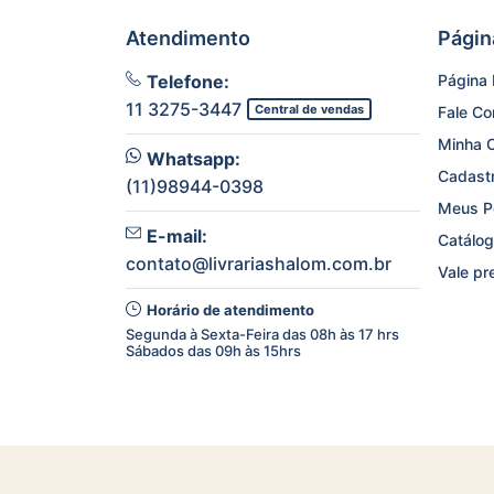
Atendimento
Págin
Telefone:
Página I
11 3275-3447
Central de vendas
Fale C
Minha 
Whatsapp:
Cadast
(11)98944-0398
Meus P
E-mail:
Catálog
contato@livrariashalom.com.br
Vale pr
Horário de atendimento
Segunda à Sexta-Feira das 08h às 17 hrs
Sábados das 09h às 15hrs