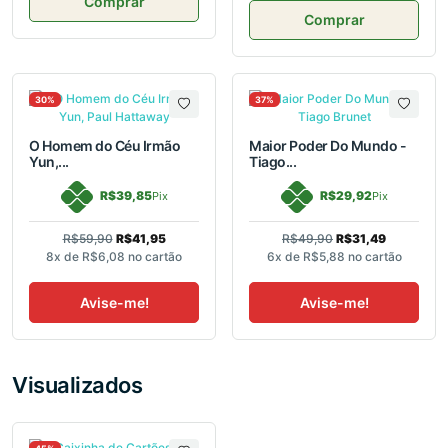
Comprar
Comprar
30%
37%
O Homem do Céu Irmão
Maior Poder Do Mundo -
Yun,...
Tiago...
R$39,85
R$29,92
Pix
Pix
R$59,90
R$41,95
R$49,90
R$31,49
8x de
R$6,08
no cartão
6x de
R$5,88
no cartão
Avise-me!
Avise-me!
Visualizados