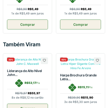
R$9,90
R$5,49
R$9,90
R$5,49
1x de
R$5,49
sem juros
1x de
R$5,49
sem juros
Comprar
Comprar
Também Viram
30%
60%
Liderança de Alto Nível
John...
Harpa Brochura Grande
Letra...
R$53,17
Pix
R$15,11
Pix
R$79,97
R$55,97
8x de
R$8,12
no cartão
R$39,90
R$15,90
3x de
R$5,30
sem juros