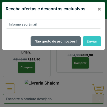
Não vá Embora!
×
Receba ofertas e descontos exclusivos
Separamos essas Ofertas Exclusivas para você!
37%
37%
Não gosto de promoções!
Enviar
Jesus não é quem
A Torá Comentada
você pensa...
Brian...
R$94,90
R$59,90
R$140,90
R$88,90
Comprar
Comprar