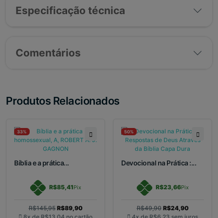
Especificação técnica
Comentários
Produtos Relacionados
33%
50%
Bíblia e a prática...
Devocional na Prática :...
R$85,41
R$23,66
Pix
Pix
R$145,95
R$89,90
R$49,90
R$24,90
8x de
R$13,04
no cartão
4x de
R$6,23
sem juros