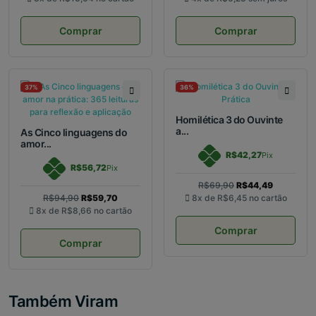
Comprar
Comprar
37%
36%
Homilética 3 do Ouvinte
a...
As Cinco linguagens do
amor...
R$42,27
Pix
R$56,72
Pix
R$69,90
R$44,49
R$94,90
R$59,70
8x de
R$6,45
no cartão
8x de
R$8,66
no cartão
Comprar
Comprar
Também Viram