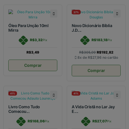
37%
Óleo Para Unção 10ml
Novo Dicionário Bíblia
Mirra
J.D....
R$3,32
R$183,18
Pix
Pix
R$3,49
R$305,09
R$192,82
8x de
R$27,96
no cartão
Comprar
Comprar
41%
41%
Livro Como Tudo
A Vida Cristã no Lar Jay
Comecou...
E....
R$168,06
R$27,07
Pix
Pix