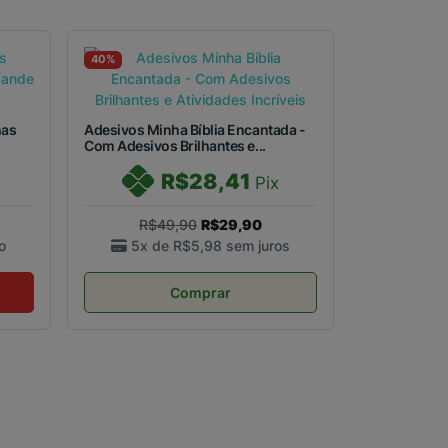
40%
has
Adesivos Minha Bíblia Encantada -
Com Adesivos Brilhantes e...
R$28,41
Pix
R$49,90
R$29,90
o
5x de
R$5,98
sem juros
Comprar