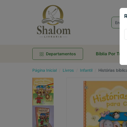
R
Bíblia Por Tra
Departamentos
Página Inicial
Livros
Infantil
Histórias bíbli