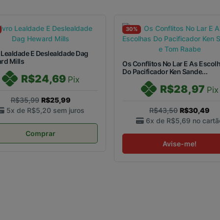
30%
 Lealdade E Deslealdade Dag
rd Mills
Os Conflitos No Lar E As Escol
Do Pacificador Ken Sande...
R$24,69
Pix
R$28,97
Pix
R$35,99
R$25,99
5x de
R$5,20
sem juros
R$43,50
R$30,49
6x de
R$5,69
no cartã
Comprar
Avise-me!