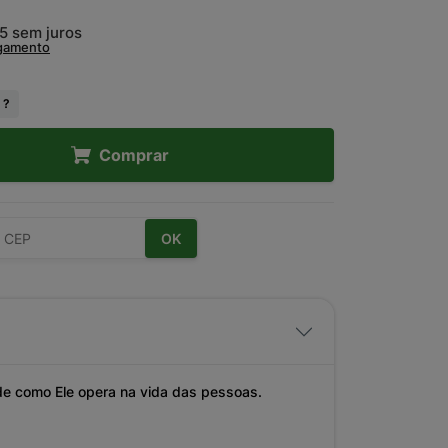
45
sem juros
agamento
 ?
Comprar
OK
de como Ele opera na vida das pessoas.