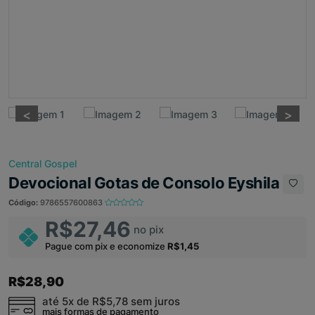
<
<
>
>
Central Gospel
Devocional Gotas de Consolo Eyshila
Código:
9786557600863
R$27,46
no pix
Pague com pix e economize
R$1,45
R$28,90
até 5x de
R$5,78
sem juros
mais formas de pagamento