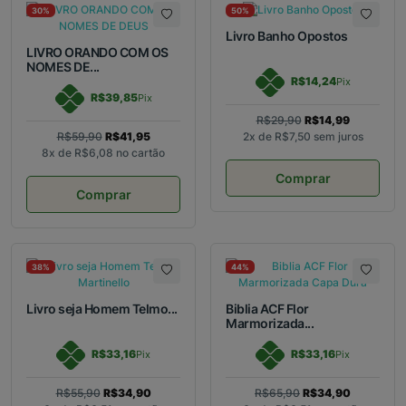
30%
50%
Livro Banho Opostos
LIVRO ORANDO COM OS
NOMES DE...
R$14,24
Pix
R$39,85
Pix
R$29,90
R$14,99
R$59,90
R$41,95
2x de
R$7,50
sem juros
8x de
R$6,08
no cartão
Comprar
Comprar
38%
44%
Livro seja Homem Telmo...
Biblia ACF Flor
Marmorizada...
R$33,16
R$33,16
Pix
Pix
R$55,90
R$34,90
R$65,90
R$34,90