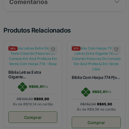
Comentários
Produtos Relacionados
36%
57%
Bíblia Letras Extra
Gigante...
Bíblia Com Harpa 774 Pjv...
R$66,41
Pix
R$62,61
Pix
R$109,90
R$69,90
8x de
R$10,14
no cartão
R$152,90
R$65,90
8x de
R$9,56
no cartão
Comprar
Comprar