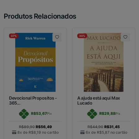
Produtos Relacionados
37%
30%
Devocional Propositos -
A ajuda está aqui Max
365...
Lucado
R$53,67
R$29,88
Pix
Pix
R$89,90
R$56,49
R$44,90
R$31,45
8x de
R$8,19
no cartão
6x de
R$5,87
no cartão