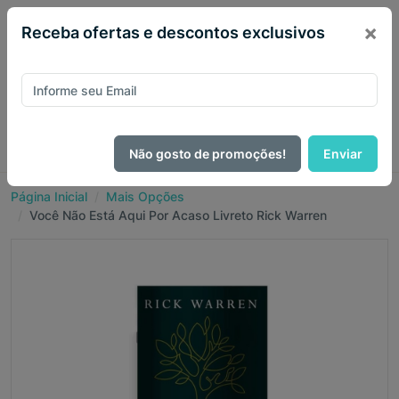
×
Receba ofertas e descontos exclusivos
Não gosto de promoções!
Enviar
Página Inicial
Mais Opções
Você Não Está Aqui Por Acaso Livreto Rick Warren