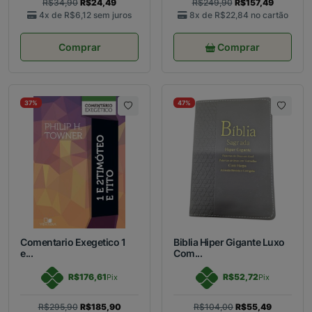
R$34,90
R$24,49
R$249,90
R$157,49
4x de
R$6,12
sem juros
8x de
R$22,84
no cartão
Comprar
Comprar
37%
47%
Comentario Exegetico 1
Biblia Hiper Gigante Luxo
e...
Com...
R$176,61
R$52,72
Pix
Pix
R$295,90
R$185,90
R$104,00
R$55,49