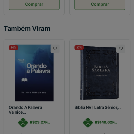
Comprar
Comprar
Também Viram
30%
37%
Orando A Palavra
Bíblia NVI, Letra Sênior,...
Valnice...
R$23,27
R$149,62
Pix
Pix