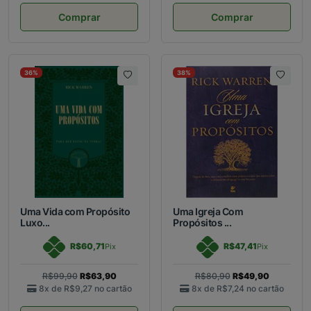
Comprar
Comprar
36%
38%
Uma Vida com Propósito
Uma Igreja Com
Luxo...
Propósitos ...
R$60,71
R$47,41
Pix
Pix
R$99,90
R$63,90
R$80,90
R$49,90
8x de
R$9,27
no cartão
8x de
R$7,24
no cartão