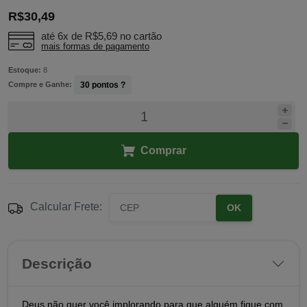
R$30,49
até 6x de
R$5,69
no cartão
mais formas de pagamento
Estoque:
8
Compre e Ganhe:
30
pontos ?
Comprar
Calcular Frete:
OK
Descrição
Deus não quer você implorando para que alguém fique com