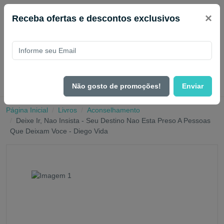
×
Receba ofertas e descontos exclusivos
Não gosto de promoções!
Enviar
Página Inicial
Livros
Aconselhamento
Deixe Ir, Nao Insista - Seu Destino Nao Esta Preso A Pessoas
Que Deixam Voce - Diego Vida