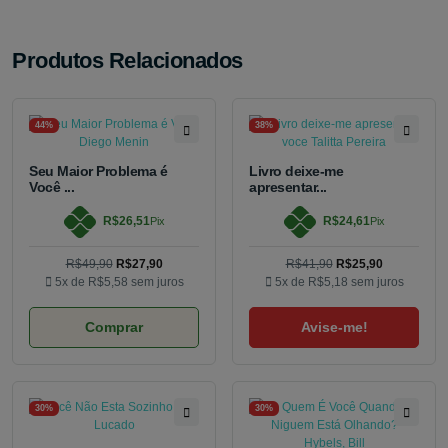
Produtos Relacionados
44%
38%
Seu Maior Problema é
Livro deixe-me
Você ...
apresentar...
R$26,51
R$24,61
Pix
Pix
R$49,90
R$27,90
R$41,90
R$25,90
5x de
R$5,58
sem juros
5x de
R$5,18
sem juros
Comprar
Avise-me!
30%
30%