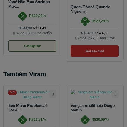
Você Não Esta Sozinho
Max...
Quem É Você Quando
Niguem...
R$29,92
Pix
R$23,28
Pix
R$44,90
R$31,49
6x de
R$5,88
no cartão
R$34,90
R$24,50
4x de
R$6,13
sem juros
Comprar
Avise-me!
Também Viram
44%
Seu Maior Problema é
Vença em silêncio Diego
Você ...
Menin
R$26,51
R$30,69
Pix
Pix