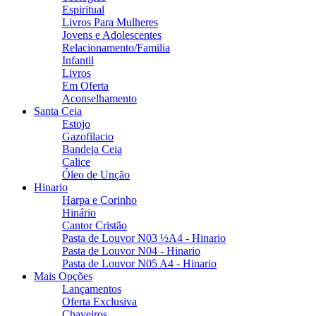
Espiritual
Livros Para Mulheres
Jovens e Adolescentes
Relacionamento/Familia
Infantil
Livros
Em Oferta
Aconselhamento
Santa Ceia
Estojo
Gazofilacio
Bandeja Ceia
Calice
Óleo de Unção
Hinario
Harpa e Corinho
Hinário
Cantor Cristão
Pasta de Louvor N03 ½A4 - Hinario
Pasta de Louvor N04 - Hinario
Pasta de Louvor N05 A4 - Hinario
Mais Opções
Lançamentos
Oferta Exclusiva
Chaveiros