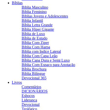
Bíblias
Biblia Masculino
Biblia Feminino
Biblias Jovens e Adolescentes
Biblia Infantil
Bíblia Letra Grande
Bíblia Hiper Gigante
Bíblia de Luxo
Bíblia de Estudo
Bíblia Com Ziper
Biblia Com Harpa
Biblia com Indice Lateral
Biblia Com Capa Leão
Bíblia Capa Dura e Semi Luxo
Biblia Com Espaço para Anotação
Bíblia Brochura
Biblia Bilingue
Devocional 365
Livros
Comentários
DICIONÁRIOS
Esboços
Lideranca
Devocional
Teológico