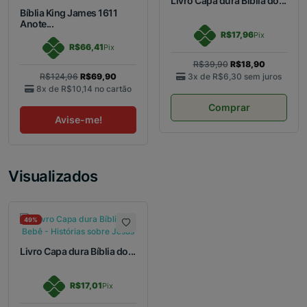
Livro Capa dura Bíblia do...
Bíblia King James 1611
Anote...
R$17,96
Pix
R$66,41
Pix
R$39,90
R$18,90
R$124,96
R$69,90
3x de
R$6,30
sem juros
8x de
R$10,14
no cartão
Comprar
Avise-me!
Visualizados
49%
Livro Capa dura Bíblia do...
R$17,01
Pix