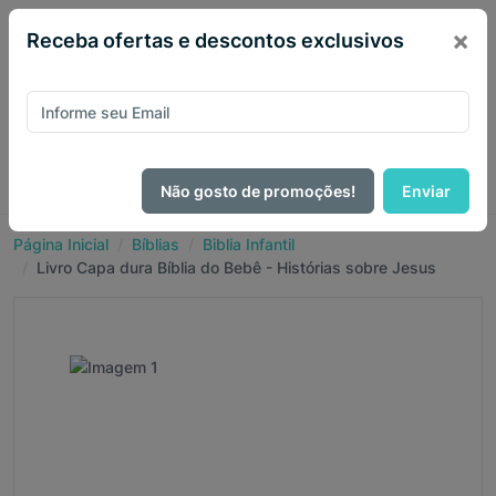
×
Receba ofertas e descontos exclusivos
Não gosto de promoções!
Enviar
Página Inicial
Bíblias
Biblia Infantil
Livro Capa dura Bíblia do Bebê - Histórias sobre Jesus