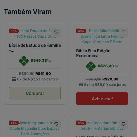
Também Viram
36%
48%
Bíblia de Estudo da Família
-...
Bíblia Slim Edição
Econômica...
R$49,31
Pix
R$28,49
Pix
R$80,90
R$51,90
8x de
R$7,53
no cartão
R$63,20
R$29,99
5x de
R$6,00
sem juros
Comprar
Avise-me!
44%
53%