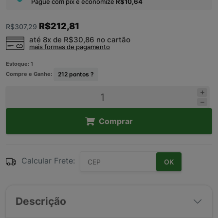
Pague com pix e economize
R$10,64
R$212,81
R$307,29
até 8x de
R$30,86
no cartão
mais formas de pagamento
Estoque:
1
Compre e Ganhe:
212
pontos ?
Comprar
Calcular Frete:
OK
Descrição