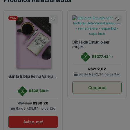
29%
Biblia de Estudio ser
mujer...
R$277,42
Pix
R$292,02
8x de
R$42,34
no cartão
Santa Bíblia Reina Valera...
Comprar
R$28,69
Pix
R$42,29
R$30,20
6x de
R$5,64
no cartão
Avise-me!