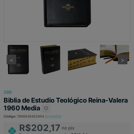
<
<
>
>
SBB
Biblia de Estudio Teológico Reina-Valera
1960 Media
Código:
7899938420454
R$202,17
no pix