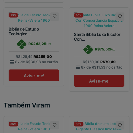
35%
50%
Bíblia de Estudo
Teológico...
Santa Biblia Luxo Bicolor
Con...
R$242,25
Pix
R$75,52
Pix
R$425,49
R$255,00
8x de
R$36,98
no cartão
R$159,00
R$79,49
8x de
R$11,53
no cartão
Avise-me!
Avise-me!
Também Viram
35%
30%