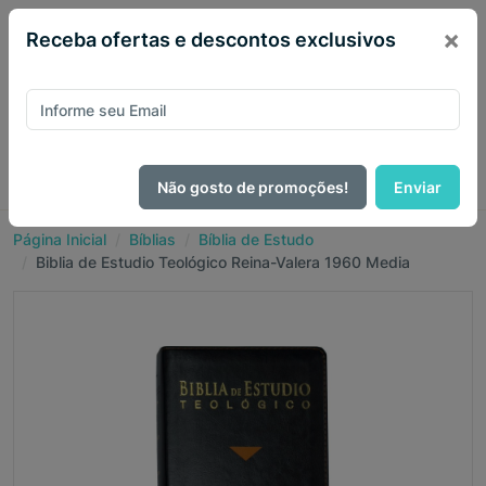
×
Receba ofertas e descontos exclusivos
Não gosto de promoções!
Enviar
Página Inicial
Bíblias
Bíblia de Estudo
Biblia de Estudio Teológico Reina-Valera 1960 Media