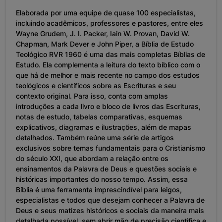
Elaborada por uma equipe de quase 100 especialistas,
incluindo acadêmicos, professores e pastores, entre eles
Wayne Grudem, J. I. Packer, Iain W. Provan, David W.
Chapman, Mark Dever e John Piper, a Bíblia de Estudo
Teológico RVR 1960 é uma das mais completas Bíblias de
Estudo. Ela complementa a leitura do texto bíblico com o
que há de melhor e mais recente no campo dos estudos
teológicos e científicos sobre as Escrituras e seu
contexto original. Para isso, conta com amplas
introduções a cada livro e bloco de livros das Escrituras,
notas de estudo, tabelas comparativas, esquemas
explicativos, diagramas e ilustrações, além de mapas
detalhados. Também reúne uma série de artigos
exclusivos sobre temas fundamentais para o Cristianismo
do século XXI, que abordam a relação entre os
ensinamentos da Palavra de Deus e questões sociais e
históricas importantes do nosso tempo. Assim, essa
Bíblia é uma ferramenta imprescindível para leigos,
especialistas e todos que desejam conhecer a Palavra de
Deus e seus matizes históricos e sociais da maneira mais
detalhada possível, sem abrir mão de precisão cientifica e