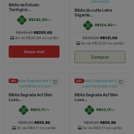
Bíblia de Estudo
Teológico...
Bíblia do culto Letra
Gigante...
R$242,25
Pix
R$124,45
Pix
R$425,49
R$255,00
8x de
R$36,98
no cartão
R$185,90
R$131,00
8x de
R$19,00
no cartão
Avise-me!
Comprar
38%
44%
Bíblia Sagrada Acf Slim
Bíblia Sagrada Acf Slim
Luxo...
Luxo...
R$53,11
R$53,11
Pix
Pix
R$89,90
R$55,90
R$99,90
R$55,90
8x de
R$8,11
no cartão
8x de
R$8,11
no cartão