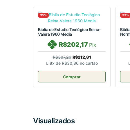
35%
33%
Biblia de Estudio Teológico Reina-
Bíbli
Valera 1960 Media
Norm
R$202,17
Pix
R$307,29
R$212,81
8x de
R$30,86
no cartão
Comprar
Visualizados