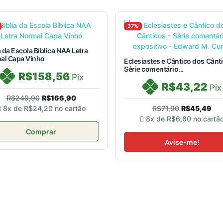
37%
a da Escola Bíblica NAA Letra
al Capa Vinho
Eclesiastes e Cântico dos Cânti
Série comentário...
R$158,56
Pix
R$43,22
Pix
R$249,90
R$166,90
8x de
R$24,20
no cartão
R$71,90
R$45,49
8x de
R$6,60
no cartã
Comprar
Avise-me!