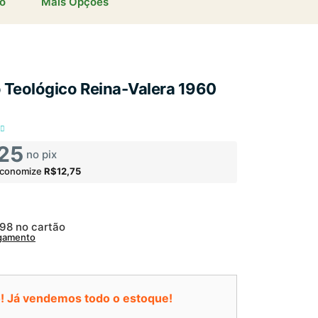
io
Mais Opções
o Teológico Reina-Valera 1960
25
no pix
economize
R$12,75
,98
no cartão
agamento
! Já vendemos todo o estoque!