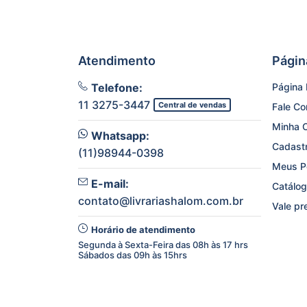
Atendimento
Págin
Telefone:
Página I
11 3275-3447
Central de vendas
Fale C
Minha 
Whatsapp:
Cadast
(11)98944-0398
Meus P
E-mail:
Catálog
contato@livrariashalom.com.br
Vale pr
Horário de atendimento
Segunda à Sexta-Feira das 08h às 17 hrs
Sábados das 09h às 15hrs