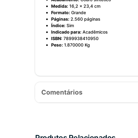
Medida:
16,2 x 23,4 cm
Formato:
Grande
Páginas:
2.560 páginas
Índice:
Sim
Indicado para:
Acadêmicos
ISBN:
7899938410950
Peso:
1.870000 Kg
Comentários
Produtos Relacionados