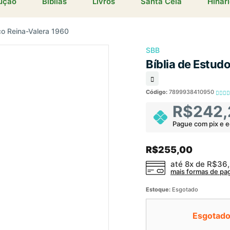
dução
Bíblias
Livros
Santa Ceia
Hinar
co Reina-Valera 1960
SBB
Bíblia de Estud
Código:
7899938410950
R$242,
Pague com pix e 
R$255,00
até 8x de
R$36
mais formas de p
Estoque:
Esgotado
Esgotado