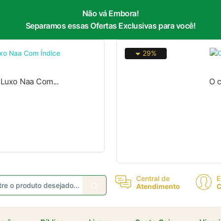
Não vá Embora!
Separamos essas Ofertas Exclusivas para você!
eceba ofertas e descontos exclusivos
29%
 Luxo Naa Com...
O c
Não gosto de promoções!
Enviar
Central de
E
Atendimento
C