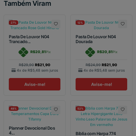
Também Viram
27%
12%
Pasta De Louvor N04
Pasta De Louvor N04
Trancado...
Dourada
R$20,81
R$20,81
Pix
Pix
R$29,90
R$21,90
R$24,99
R$21,90
4x de
R$5,48
sem juros
4x de
R$5,48
sem juros
Avise-me!
Avise-me!
48%
52%
Planner Devocional Dos
4...
Bíblia com Harpa 774