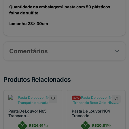
Quantidade na embalagem1 pasta com 50 plásticos
folha de sulfite
tamanho 23x 30cm
Comentários
Produtos Relacionados
27%
Pasta De Louvor N05
Pasta De Louvor N04
Trançado...
Trancado...
R$24,61
R$20,81
Pix
Pix