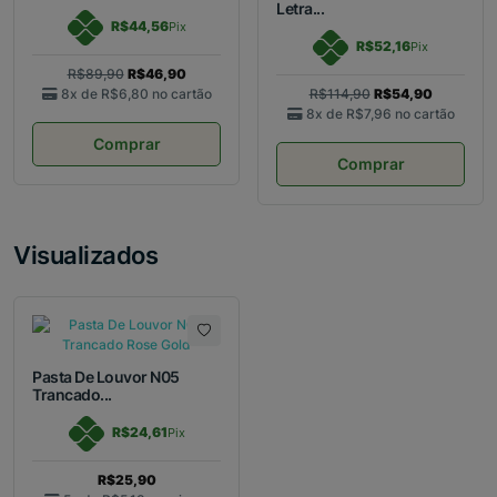
Letra...
R$44,56
Pix
R$52,16
Pix
R$89,90
R$46,90
8x de
R$6,80
no cartão
R$114,90
R$54,90
8x de
R$7,96
no cartão
Comprar
Comprar
Visualizados
Pasta De Louvor N05
Trancado...
R$24,61
Pix
R$25,90