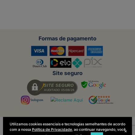
Formas de pagamento
Site seguro
SITE SEGURO
AUDITADO 05/08/26
Utilizamos cookies essenciais e tecnologias semelhantes de acordo
Todas as regras e promoções são
com a nossa
Política de Privacidade
, ao continuar navegando, você
válidas apenas para produtos vendidos
×
e entregues pelo site. O preço válido