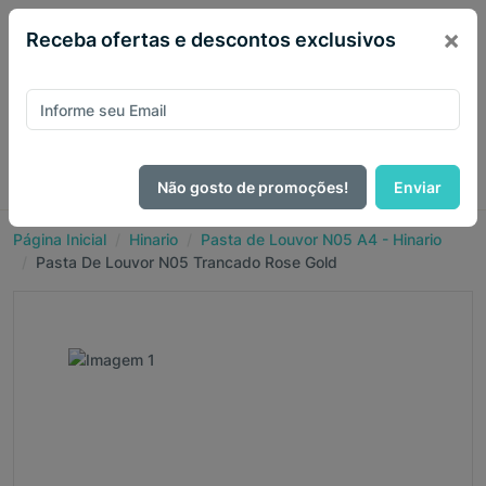
×
Receba ofertas e descontos exclusivos
Não gosto de promoções!
Enviar
Página Inicial
Hinario
Pasta de Louvor N05 A4 - Hinario
Pasta De Louvor N05 Trancado Rose Gold