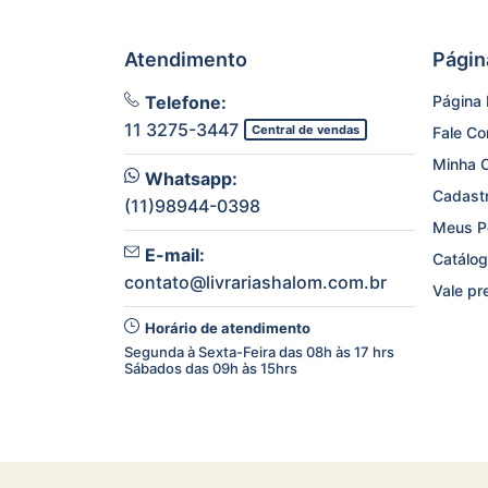
Atendimento
Págin
Telefone:
Página I
11 3275-3447
Central de vendas
Fale C
Minha 
Whatsapp:
Cadast
(11)98944-0398
Meus P
E-mail:
Catálog
contato@livrariashalom.com.br
Vale pr
Horário de atendimento
Segunda à Sexta-Feira das 08h às 17 hrs
Sábados das 09h às 15hrs