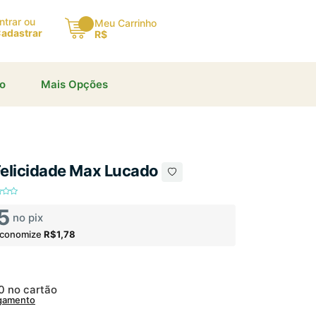
ntrar ou
Meu Carrinho
adastrar
R$
io
Mais Opções
elicidade Max Lucado
5
no pix
economize
R$1,78
80
no cartão
agamento