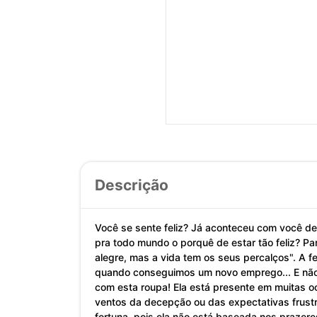
Descrição
Você se sente feliz? Já aconteceu com você de 
pra todo mundo o porquê de estar tão feliz? P
alegre, mas a vida tem os seus percalços". A 
quando conseguimos um novo emprego... E não s
com esta roupa! Ela está presente em muitas o
ventos da decepção ou das expectativas frustr
fortuna, pois ela não está baseada nos prazer