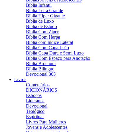
Biblia Infantil
Bíblia Letra Grande
Bíblia Hiper Gigante
Bíblia de Luxo
Bíblia de Estudo
Bíblia Com Ziper
Biblia Com Harpa
Biblia com Indice Lateral
Biblia Com Capa Leão
Bíblia Capa Dura e Semi Luxo
Biblia Com Espaço para Anotação
Bíblia Brochura
Biblia Bilingue
Devocional 365
Livros
Comentários
DICIONÁRIOS
Esboços
Lideranca
Devocional
Teológico
Espiritual
Livros Para Mulheres
Jovens e Adolescentes