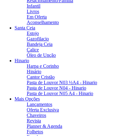
Relacionamento/Familia
Infantil
Livros
Em Oferta
Aconselhamento
Santa Ceia
Estojo
Gazofilacio
Bandeja Ceia
Calice
Óleo de Unção
Hinario
Harpa e Corinho
Hinário
Cantor Cristão
Pasta de Louvor N03 ½A4 - Hinario
Pasta de Louvor N04 - Hinario
Pasta de Louvor N05 A4 - Hinario
Mais Opções
Lançamentos
Oferta Exclusiva
Chaveiros
Revista
Planner & Agenda
Folhetos