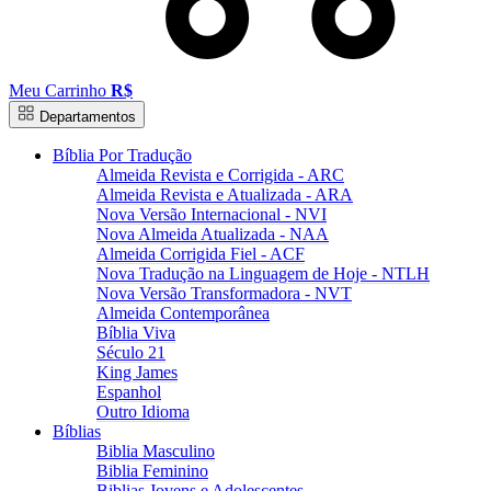
Meu Carrinho
R$
Departamentos
Bíblia Por Tradução
Almeida Revista e Corrigida - ARC
Almeida Revista e Atualizada - ARA
Nova Versão Internacional - NVI
Nova Almeida Atualizada - NAA
Almeida Corrigida Fiel - ACF
Nova Tradução na Linguagem de Hoje - NTLH
Nova Versão Transformadora - NVT
Almeida Contemporânea
Bíblia Viva
Século 21
King James
Espanhol
Outro Idioma
Bíblias
Biblia Masculino
Biblia Feminino
Biblias Jovens e Adolescentes