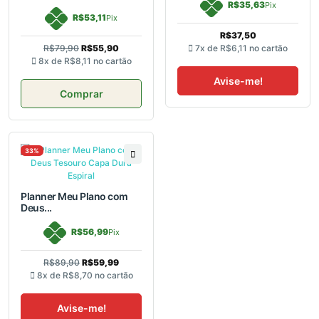
R$35,63
Pix
R$53,11
Pix
R$37,50
R$79,90
R$55,90
7x de
R$6,11
no cartão
8x de
R$8,11
no cartão
Avise-me!
Comprar
33%
Planner Meu Plano com
Deus...
R$56,99
Pix
R$89,90
R$59,99
8x de
R$8,70
no cartão
Avise-me!