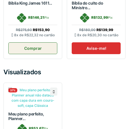
Bíblia King James 1611...
Bíblia do culto do
Ministro...
R$146,21
R$132,99
Pix
Pix
R$275,60
R$153,90
R$180,00
R$139,99
8x de
R$22,32
no cartão
8x de
R$20,30
no cartão
Comprar
Avise-me!
Visualizados
37%
Meu plano perfeito,
Planner...
R$53,67
Pix