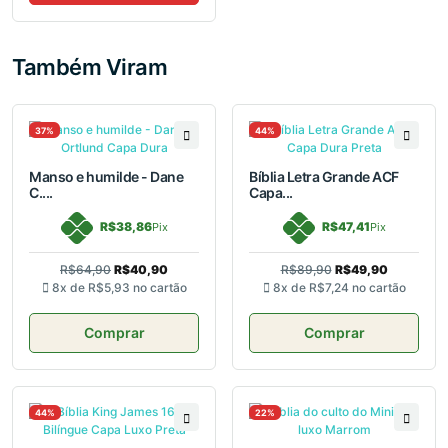
Também Viram
37%
44%
Manso e humilde - Dane
Bíblia Letra Grande ACF
C....
Capa...
R$38,86
R$47,41
Pix
Pix
R$64,90
R$40,90
R$89,90
R$49,90
8x de
R$5,93
no cartão
8x de
R$7,24
no cartão
Comprar
Comprar
44%
22%