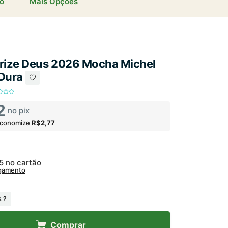
io
Mais Opções
orize Deus 2026 Mocha Michel
 Dura
2
no pix
economize
R$2,77
05
no cartão
agamento
 ?
Comprar