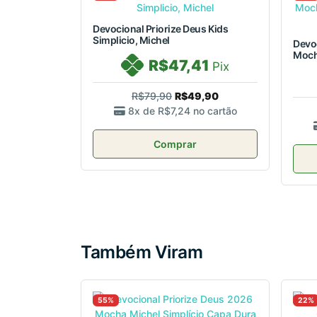
Devocional Priorize Deus Kids
Simplicio, Michel
Devoc
Mocha
R$47,41
Pix
R$79,90
R$49,90
8x de
R$7,24
no cartão
Comprar
Também Viram
55%
22%