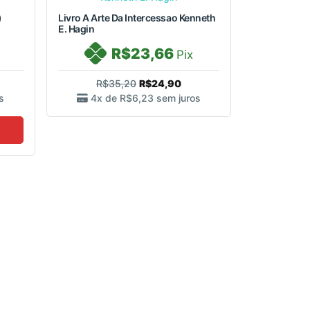
)
Livro A Arte Da Intercessao Kenneth
E. Hagin
R$23,66
Pix
R$35,20
R$24,90
s
4x de
R$6,23
sem juros