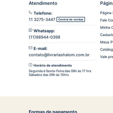
Atendimento
Págin
Telefone:
Página I
11 3275-3447
Central de vendas
Fale C
Minha 
Whatsapp:
Cadast
(11)98944-0398
Meus P
E-mail:
Catálog
contato@livrariashalom.com.br
Vale pr
Horário de atendimento
Segunda à Sexta-Feira das 08h às 17 hrs
Sábados das 09h às 15hrs
Formas de pagamento