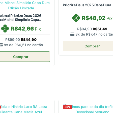
Priorize Deus 2025 Capa Dura
ional Priorize Deus 2026
R$48,92
Pix
 Michel Simplício Capa...
R$42,66
Pix
R$94,90
R$51,49
8x de
R$7,47
no cartã
R$99,90
R$44,90
8x de
R$6,51
no cartão
Comprar
Comprar
56%