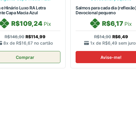
a e Hinário Luxo RA Letra
Salmos para cada dia (reflexão
nte Capa Macia Azul
Devocional pequeno
R$109,24
R$6,17
Pix
Pix
R$146,90
R$114,99
R$14,90
R$6,49
8x de
R$16,67
no cartão
1x de
R$6,49
sem juro
Comprar
Avise-me!