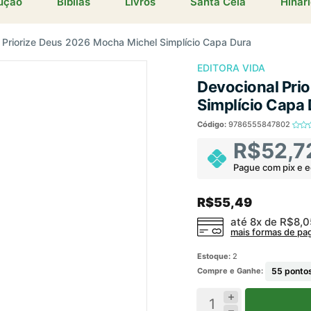
dução
Bíblias
Livros
Santa Ceia
Hinar
 Priorize Deus 2026 Mocha Michel Simplício Capa Dura
EDITORA VIDA
Devocional Pri
Simplício Capa
Código:
9786555847802
R$52,7
Pague com pix e 
R$55,49
até 8x de
R$8,
mais formas de p
Estoque:
2
Compre e Ganhe:
55
pontos