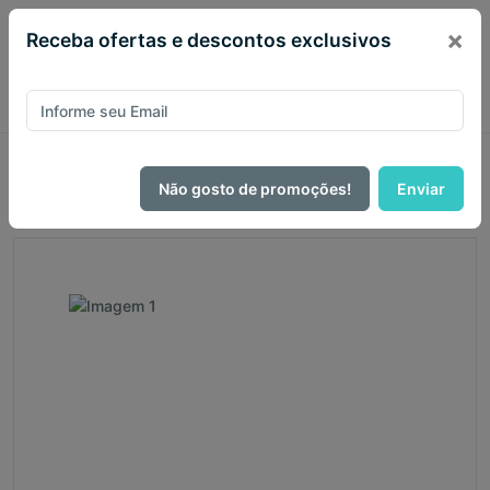
×
Receba ofertas e descontos exclusivos
Página Inicial
Bíblias
Bíblia de Luxo
Bíblia NVI Bible Journaling, courosoft marrom baixo relevo,
Não gosto de promoções!
Enviar
espaço para anotações, Leitura Perfeita