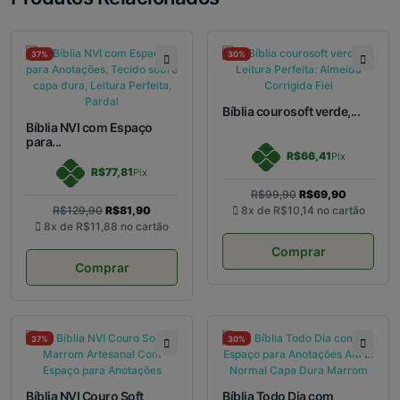
37%
30%
Bíblia courosoft verde,...
Bíblia NVI com Espaço
para...
R$66,41
Pix
R$77,81
Pix
R$99,90
R$69,90
R$129,90
R$81,90
8x de
R$10,14
no cartão
8x de
R$11,88
no cartão
Comprar
Comprar
37%
30%
Bíblia NVI Couro Soft
Bíblia Todo Dia com