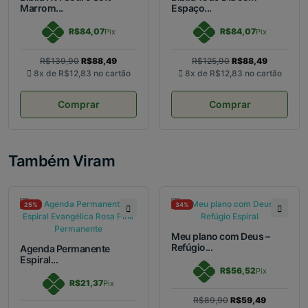
Marrom...
Espaço...
R$84,07
R$84,07
Pix
Pix
R$139,90
R$88,49
R$125,90
R$88,49
8x de
R$12,83
no cartão
8x de
R$12,83
no cartão
Comprar
Comprar
Também Viram
25%
34%
Meu plano com Deus –
Refúgio...
Agenda Permanente
Espiral...
R$56,52
Pix
R$21,37
Pix
R$89,90
R$59,49