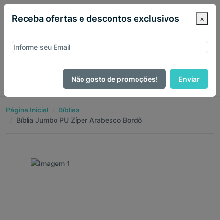
Receba ofertas e descontos exclusivos
×
Não gosto de promoções!
Enviar
Página Inicial
Bíblias
Bíblia Jumbo PU Zíper Arabesco Bordô