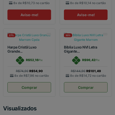
8x de
R$10,73
no cartão
8x de
R$10,14
no cartão
Avise-me!
Avise-me!
27%
30%
Harpa Cristã Luxo
Bíblia Luxo NVI Letra
Grande...
Gigante...
R$52,16
R$96,42
Pix
Pix
R$74,90
R$54,90
R$144,90
R$101,49
8x de
R$7,96
no cartão
8x de
R$14,72
no cartão
Comprar
Comprar
Visualizados