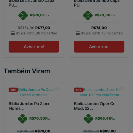
Bíblia Letra Jumbo Capa
Bíblia Letra Jumbo Capa
PU...
PU...
R$74,01
R$70,30
Pix
Pix
R$154,90
R$77,90
R$74,00
8x de
R$11,30
no cartão
8x de
R$10,73
no cartão
Avise-me!
Avise-me!
Também Viram
30%
46%
Bíblia Jumbo Pu Zíper
Biblia Jumbo Ziper Cr
Flores...
Mod. 02...
R$70,30
R$66,41
Pix
Pix
R$106,00
R$74,00
R$129,90
R$69,90