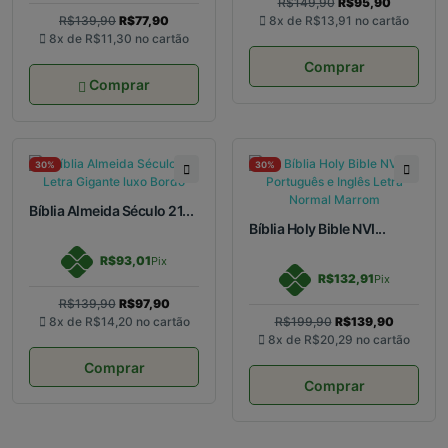
R$149,90
R$95,90
R$139,90
R$77,90
8x de
R$13,91
no cartão
8x de
R$11,30
no cartão
Comprar
Comprar
30%
30%
Bíblia Almeida Século 21...
Bíblia Holy Bible NVI...
R$93,01
Pix
R$132,91
Pix
R$139,90
R$97,90
8x de
R$14,20
no cartão
R$199,90
R$139,90
8x de
R$20,29
no cartão
Comprar
Comprar