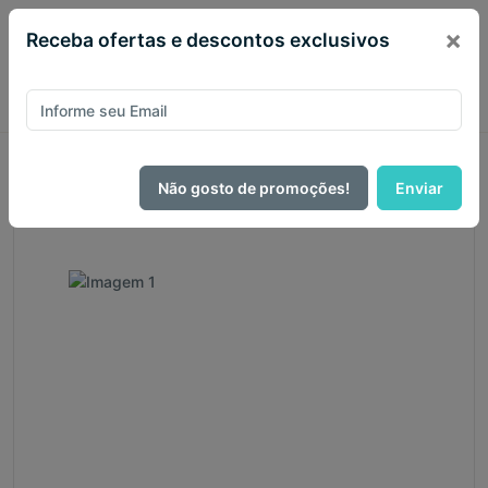
×
Receba ofertas e descontos exclusivos
Página Inicial
Bíblias
Bíblia de Luxo
Bíblia JFA 1819 Standard Letra Grande Capa Luxo Marrom
Não gosto de promoções!
Enviar