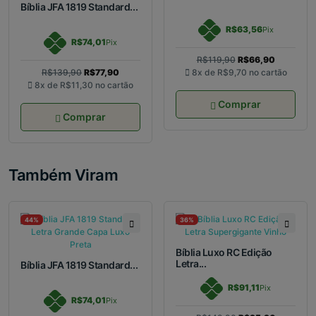
Bíblia JFA 1819 Standard...
R$63,56
Pix
R$74,01
Pix
R$119,90
R$66,90
R$139,90
R$77,90
8x de
R$9,70
no cartão
8x de
R$11,30
no cartão
Comprar
Comprar
Também Viram
44%
36%
Bíblia Luxo RC Edição
Letra...
Bíblia JFA 1819 Standard...
R$91,11
Pix
R$74,01
Pix