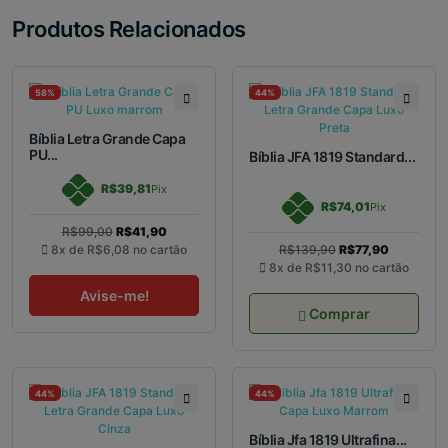
Produtos Relacionados
58%
44%
Bíblia Letra Grande Capa
PU...
Bíblia JFA 1819 Standard...
R$39,81
Pix
R$74,01
Pix
R$99,00
R$41,90
8x de
R$6,08
no cartão
R$139,90
R$77,90
8x de
R$11,30
no cartão
Avise-me!
Comprar
44%
44%
Bíblia Jfa 1819 Ultrafina...