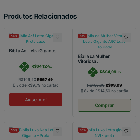
Produtos Relacionados
39%
37%
Biblia Acf Letra Gigante...
Bíblia da Mulher
Vitoriosa...
R$64,12
Pix
R$94,99
Pix
R$109,90
R$67,49
8x de
R$9,79
no cartão
R$159,90
R$99,99
8x de
R$14,50
no cartão
Avise-me!
Comprar
30%
30%