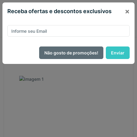
×
Receba ofertas e descontos exclusivos
Página Inicial
Bíblias
Bíblia de Estudo
Bíblia da Mulher Vitoriosa Letra Gigante ARC Luxo Preta
Não gosto de promoções!
Enviar