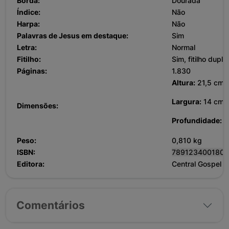
Borda:
Dourada
Índice:
Não
Harpa:
Não
Palavras de Jesus em destaque:
Sim
Letra:
Normal
Fitilho:
Sim, fitilho duplo
Páginas:
1.830
Altura:
21,5 cm
Largura:
14 cm
Dimensões:
Profundidade:
4
Peso:
0,810 kg
ISBN:
7891234001801
Editora:
Central Gospel
Comentários