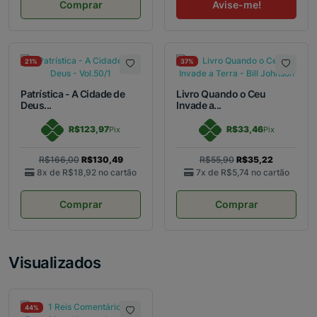
Comprar
Avise-me!
21%
37%
Patrística - A Cidade de
Livro Quando o Ceu
Deus...
Invade a...
R$123,97
R$33,46
Pix
Pix
R$166,00
R$130,49
R$55,90
R$35,22
8x de
R$18,92
no cartão
7x de
R$5,74
no cartão
Comprar
Comprar
Visualizados
44%