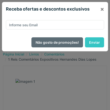
×
Receba ofertas e descontos exclusivos
Não gosto de promoções!
Enviar
Página Inicial
Livros
Comentários
1 Reis Comentários Expositivos Hernandes Dias Lopes