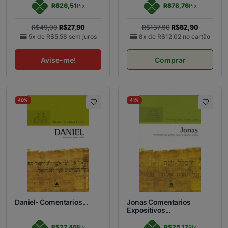
R$26,51
R$78,76
Pix
Pix
R$49,90
R$27,90
R$137,90
R$82,90
5x de
R$5,58
sem juros
8x de
R$12,02
no cartão
Avise-me!
Comprar
40%
41%
Daniel- Comentarios...
Jonas Comentarios
Expositivos...
R$27,46
R$25,17
Pix
Pix