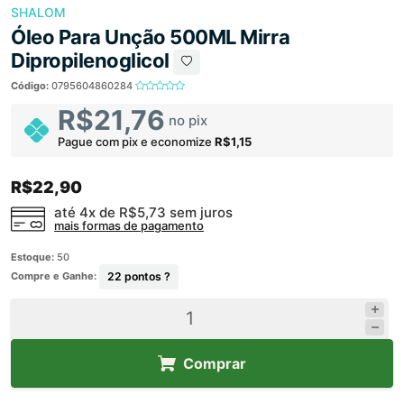
SHALOM
Óleo Para Unção 500ML Mirra
Dipropilenoglicol
Código:
0795604860284
R$21,76
no pix
Pague com pix e economize
R$1,15
R$22,90
até 4x de
R$5,73
sem juros
mais formas de pagamento
Estoque:
50
Compre e Ganhe:
22
pontos ?
Comprar