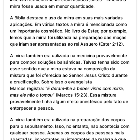
mirra fosse usada em menor quantidade.
A Bíblia destaca o uso da mirra em suas mais variadas
aplicações. Em vários textos a mirra é mencionada como
um importante cosmético. No livro de Ester, por exemplo,
lemos que a mirra foi utilizada na preparação das moças
que iriam ser apresentadas ao rei Assuero (Ester 2:12).
A mirra também era utilizada na medicina provavelmente
para compor soluções balsâmicas. Talvez tenha sido com
esse sentido que a mirra estava na composição da
mistura que foi oferecida ao Senhor Jesus Cristo durante
a crucificação. Sobre isso o evangelista
Marcos registra:
“E deram-lhe a beber vinho com mirra,
mas ele não o tomou”
(Marcos 15:23). Essa mistura
provavelmente tinha algum efeito anestésico pelo fato de
entorpecer a pessoa.
A mirra também era utilizada na preparação dos corpos
para o sepultamento. Isso, no entanto, não acontecia com
qualquer pessoa. Apenas os corpos das pessoas mais
abastadas, importantes ou integrantes da realeza é que