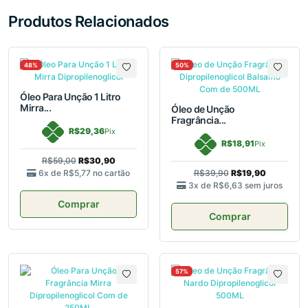
Produtos Relacionados
48%
50%
Óleo Para Unção 1 Litro
Mirra...
Óleo de Unção
Fragrância...
R$29,36
Pix
R$18,91
Pix
R$59,00
R$30,90
6x de
R$5,77
no cartão
R$39,90
R$19,90
3x de
R$6,63
sem juros
Comprar
Comprar
57%