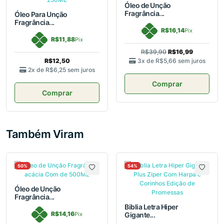
Óleo de Unção
Fragrância...
Óleo Para Unção
Fragrância...
R$16,14
Pix
R$11,88
Pix
R$39,90
R$16,99
R$12,50
3x de
R$5,66
sem juros
2x de
R$6,25
sem juros
Comprar
Comprar
Também Viram
50%
54%
Óleo de Unção
Fragrância...
Biblia Letra Hiper
R$14,16
Pix
Gigante...