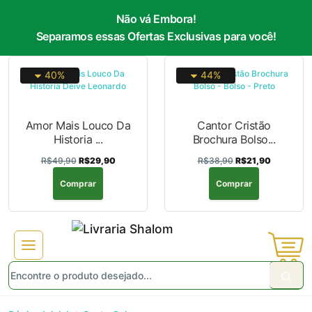
Não vá Embora!
Separamos essas Ofertas Exclusivas para você!
40%
44%
Amor Mais Louco Da
Cantor Cristão
Historia ...
Brochura Bolso...
R$49,90
R$29,90
R$38,90
R$21,90
Comprar
Comprar