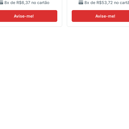
8x de
R$6,37
no cartão
8x de
R$53,72
no cart
Avise-me!
Avise-me!