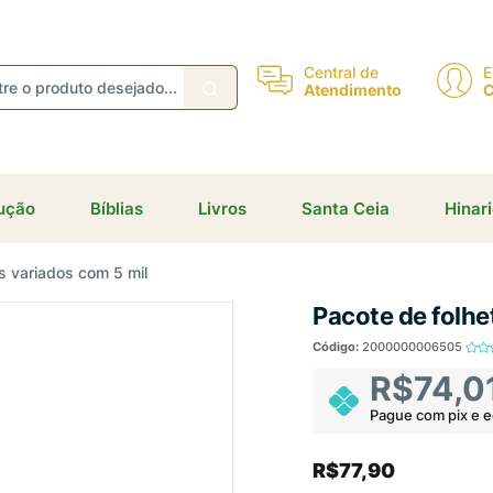
eceba ofertas e descontos exclusivos
Central de
E
Atendimento
C
dução
Bíblias
Livros
Santa Ceia
Hinar
Não gosto de promoções!
Enviar
s variados com 5 mil
Pacote de folhe
Código:
2000000006505
R$74,0
Pague com pix e 
R$77,90