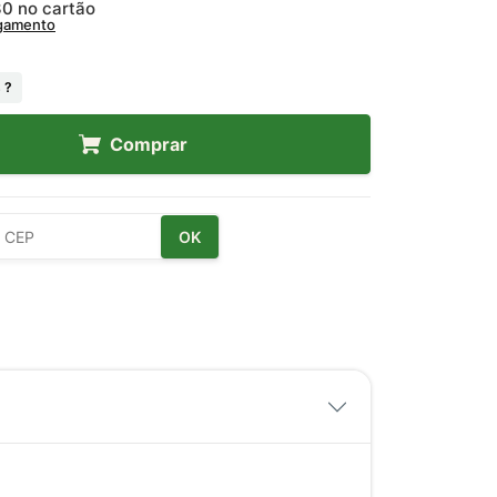
30
no cartão
agamento
 ?
Comprar
OK