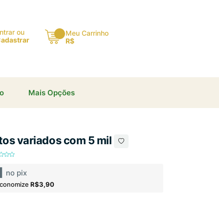
×
ntrar ou
Meu Carrinho
adastrar
R$
io
Mais Opções
tos variados com 5 mil
1
no pix
economize
R$3,90