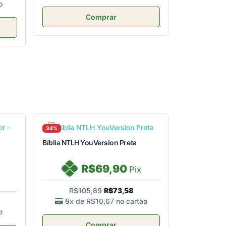
o
Comprar
34%
Bíblia NTLH YouVersion Preta
R$69,90
Pix
R$105,89
R$73,58
8x de
R$10,67
no cartão
o
Comprar