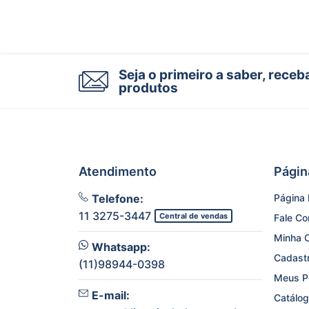
Seja o primeiro a saber, rece
produtos
Atendimento
Págin
Telefone:
Página I
11 3275-3447
Central de vendas
Fale C
Minha 
Whatsapp:
Cadast
(11)98944-0398
Meus P
E-mail:
Catálog