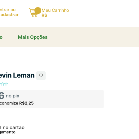
ntrar ou
Meu Carrinho
adastrar
R$
×
io
Mais Opções
Kevin Leman
6
no pix
economize
R$2,25
1
no cartão
agamento