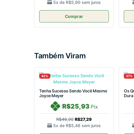
5x de
R$5,90
sem juros
Comprar
Também Viram
42%
37%
Tenha Sucesso Sendo Você Mesmo
Os Q
Joyce Meyer
Dura
R$25,93
Pix
R$46,90
R$27,29
5x de
R$5,46
sem juros