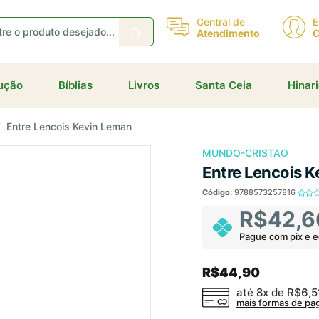
Central de
E
Atendimento
C
eceba ofertas e descontos exclusivos
dução
Bíblias
Livros
Santa Ceia
Hinar
Entre Lencois Kevin Leman
Não gosto de promoções!
Enviar
MUNDO-CRISTAO
Entre Lencois 
Código:
9788573257816
R$42,6
Pague com pix e 
R$44,90
até 8x de
R$6,5
mais formas de p