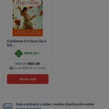
Confiando Em Deus Dia A
Dia ...
R$30,31
Pix
R$57,90
R$31,90
6x de
R$5,95
no cartão
Avise-me!
Seja o primeiro a saber, receba atualizações sobre
nossos produtos