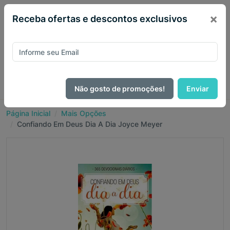
×
Receba ofertas e descontos exclusivos
Não gosto de promoções!
Enviar
Página Inicial
Mais Opções
Confiando Em Deus Dia A Dia Joyce Meyer