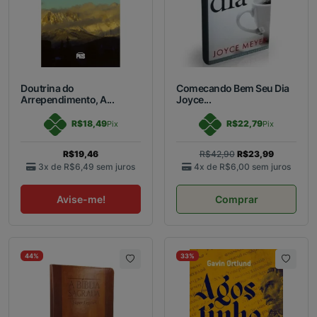
Doutrina do
Comecando Bem Seu Dia
Arrependimento, A...
Joyce...
R$18,49
R$22,79
Pix
Pix
R$19,46
R$42,90
R$23,99
3x de
R$6,49
sem juros
4x de
R$6,00
sem juros
Avise-me!
Comprar
44%
33%