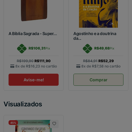
A Bíblia Sagrada - Super...
Agostinho e a doutrina
da...
R$106,31
R$49,68
Pix
Pix
R$199,90
R$111,90
R$84,91
R$52,29
8x de
R$16,23
no cartão
8x de
R$7,58
no cartão
Avise-me!
Comprar
Visualizados
45%