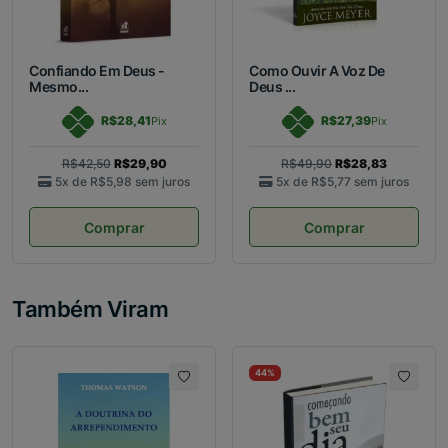
Confiando Em Deus -
Como Ouvir A Voz De
Mesmo...
Deus ...
R$28,41
R$27,39
Pix
Pix
R$42,50
R$29,90
R$49,90
R$28,83
5x de
R$5,98
sem juros
5x de
R$5,77
sem juros
Comprar
Comprar
Também Viram
44%