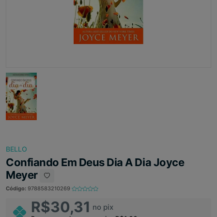
BELLO
Confiando Em Deus Dia A Dia Joyce
Meyer
Código:
9788583210269
R$30,31
no pix