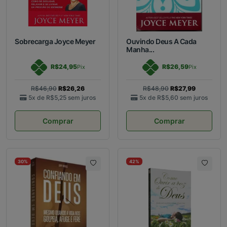
Sobrecarga Joyce Meyer
Ouvindo Deus A Cada
Manha...
R$24,95
R$26,59
Pix
Pix
R$46,90
R$26,26
R$48,90
R$27,99
5x de
R$5,25
sem juros
5x de
R$5,60
sem juros
Comprar
Comprar
30%
42%