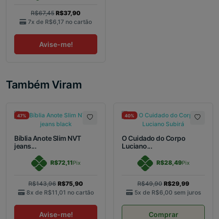
R$67,45
R$37,90
7x de
R$6,17
no cartão
Avise-me!
Também Viram
47%
40%
Bíblia Anote Slim NVT
O Cuidado do Corpo
jeans...
Luciano...
R$72,11
R$28,49
Pix
Pix
R$143,96
R$75,90
R$49,90
R$29,99
8x de
R$11,01
no cartão
5x de
R$6,00
sem juros
Avise-me!
Comprar