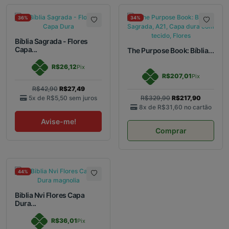
36%
34%
Bíblia Sagrada - Flores
Capa...
The Purpose Book: Bíblia...
R$26,12
Pix
R$207,01
Pix
R$42,90
R$27,49
5x de
R$5,50
sem juros
R$329,90
R$217,90
8x de
R$31,60
no cartão
Avise-me!
Comprar
44%
Biblia Nvi Flores Capa
Dura...
R$36,01
Pix