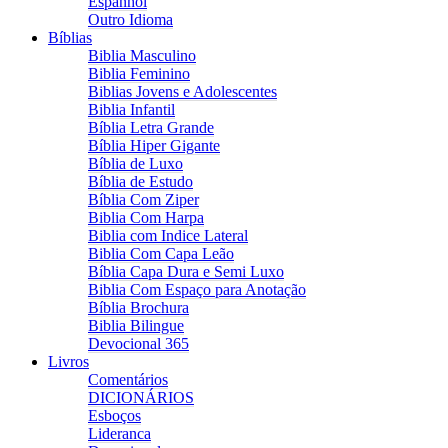
Espanhol
Outro Idioma
Bíblias
Biblia Masculino
Biblia Feminino
Biblias Jovens e Adolescentes
Biblia Infantil
Bíblia Letra Grande
Bíblia Hiper Gigante
Bíblia de Luxo
Bíblia de Estudo
Bíblia Com Ziper
Biblia Com Harpa
Biblia com Indice Lateral
Biblia Com Capa Leão
Bíblia Capa Dura e Semi Luxo
Biblia Com Espaço para Anotação
Bíblia Brochura
Biblia Bilingue
Devocional 365
Livros
Comentários
DICIONÁRIOS
Esboços
Lideranca