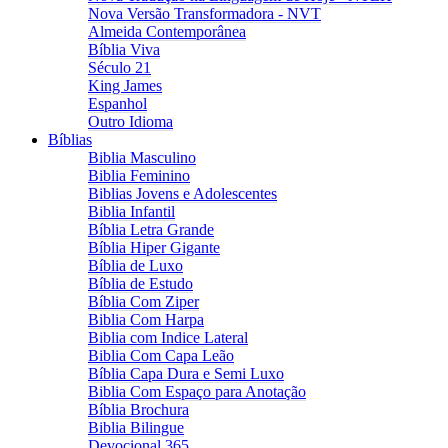
Nova Versão Transformadora - NVT
Almeida Contemporânea
Bíblia Viva
Século 21
King James
Espanhol
Outro Idioma
Bíblias
Biblia Masculino
Biblia Feminino
Biblias Jovens e Adolescentes
Biblia Infantil
Bíblia Letra Grande
Bíblia Hiper Gigante
Bíblia de Luxo
Bíblia de Estudo
Bíblia Com Ziper
Biblia Com Harpa
Biblia com Indice Lateral
Biblia Com Capa Leão
Bíblia Capa Dura e Semi Luxo
Biblia Com Espaço para Anotação
Bíblia Brochura
Biblia Bilingue
Devocional 365