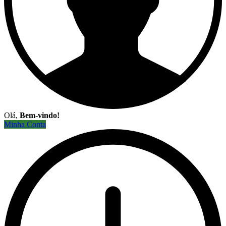
Olá,
Bem-vindo!
Minha Conta