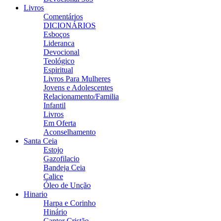
Livros
Comentários
DICIONÁRIOS
Esboços
Lideranca
Devocional
Teológico
Espiritual
Livros Para Mulheres
Jovens e Adolescentes
Relacionamento/Familia
Infantil
Livros
Em Oferta
Aconselhamento
Santa Ceia
Estojo
Gazofilacio
Bandeja Ceia
Calice
Óleo de Unção
Hinario
Harpa e Corinho
Hinário
Cantor Cristão