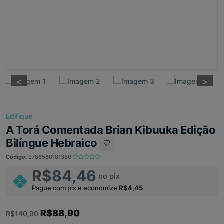
<
<
>
>
Edifique
A Torá Comentada Brian Kibuuka Edição
Bilíngue Hebraico
Código:
9786560181380
R$84,46
no pix
Pague com pix e economize
R$4,45
R$88,90
R$140,90