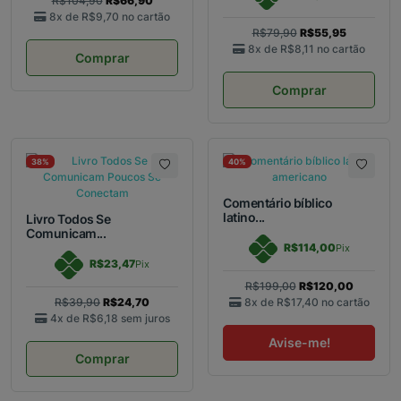
R$104,90
R$66,90
8x de
R$9,70
no cartão
R$79,90
R$55,95
8x de
R$8,11
no cartão
Comprar
Comprar
38%
40%
Comentário bíblico
latino...
Livro Todos Se
Comunicam...
R$114,00
Pix
R$23,47
Pix
R$199,00
R$120,00
R$39,90
R$24,70
8x de
R$17,40
no cartão
4x de
R$6,18
sem juros
Avise-me!
Comprar