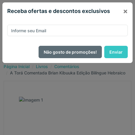
×
Receba ofertas e descontos exclusivos
Não gosto de promoções!
Enviar
Página Inicial
Livros
Comentários
A Torá Comentada Brian Kibuuka Edição Bilíngue Hebraico