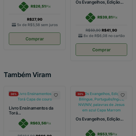
Os Evangelhos, Edição...
R$26,51
Pix
R$39,81
Pix
R$27,90
5x de
R$5,58
sem juros
R$59,90
R$41,90
8x de
R$6,08
no cartão
Comprar
Comprar
Também Viram
36%
30%
Livro Ensinamentos da
Torá...
Os Evangelhos, Edição...
R$63,56
Pix
R$53,15
Pix