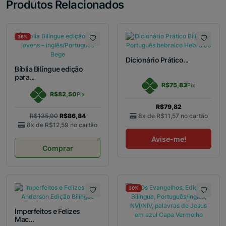
Produtos Relacionados
36%
Dicionário Prático...
Bíblia Bilíngue edição
para...
R$75,83
Pix
R$82,50
Pix
R$79,82
R$135,90
R$86,84
8x de
R$11,57
no cartão
8x de
R$12,59
no cartão
Avise-me!
Comprar
30%
Imperfeitos e Felizes
Mac...