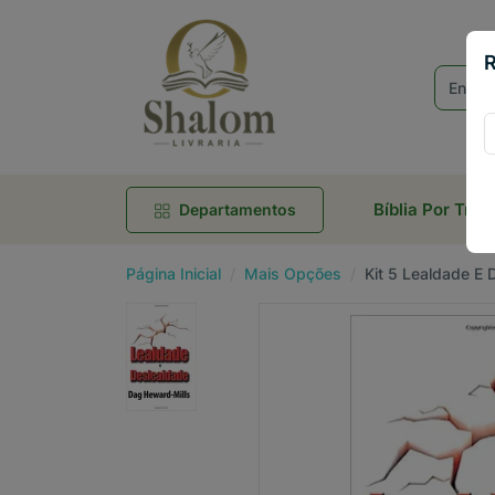
R
Bíblia Por Tra
Departamentos
Página Inicial
Mais Opções
Kit 5 Lealdade E