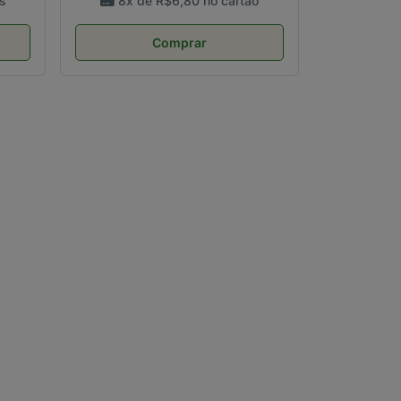
s
8x de
R$6,80
no cartão
Comprar