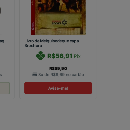
Dag
Livro de Melquisedeque capa
Brochura
R$56,91
Pix
R$59,90
s
8x de
R$8,69
no cartão
Avise-me!