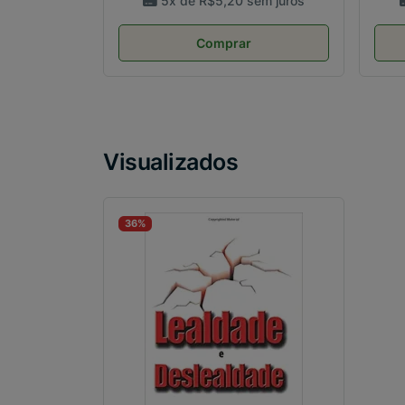
5x de
R$5,20
sem juros
Comprar
Visualizados
36%