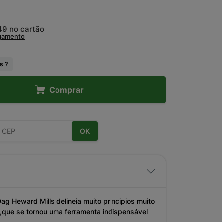
,49
no cartão
agamento
s ?
Comprar
OK
ag Heward Mills delineia muito principios muito
ro,que se tornou uma ferramenta indispensável