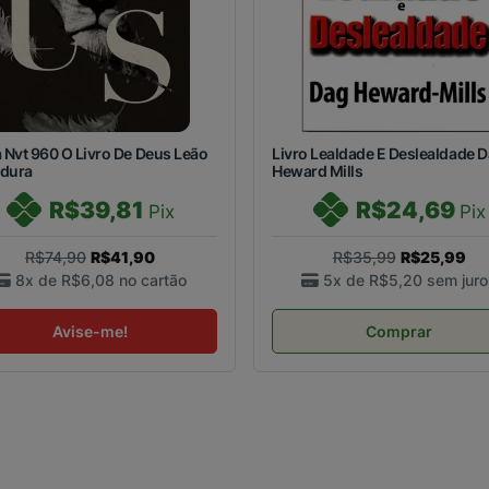
a Nvt 960 O Livro De Deus Leão
Livro Lealdade E Deslealdade 
 dura
Heward Mills
R$39,81
R$24,69
Pix
Pix
R$74,90
R$41,90
R$35,99
R$25,99
8x de
R$6,08
no cartão
5x de
R$5,20
sem juro
Avise-me!
Comprar