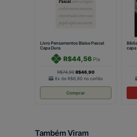
Livro Pensamentos Blaise Pascal
Bíbli
Capa Dura
capa
R$44,56
Pix
R$74,90
R$46,90
8x de
R$6,80
no cartão
Comprar
Também Viram