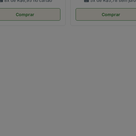
8x de
R$6,95
no cartão
5x de
R$5,78
sem juro
Comprar
Comprar