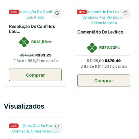
30%
37%
Resolução De Conflitos
Lou...
Comentário De Levítico...
R$31,59
Pix
R$75,52
Pix
R$47,50
R$33,25
6x de
R$6,21
no cartão
R$125,90
R$79,49
8x de
R$11,53
no cartão
Comprar
Comprar
Visualizados
37%