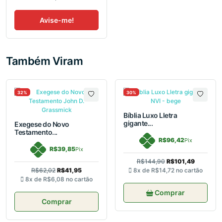
Avise-me!
Também Viram
32%
30%
Bíblia Luxo Lletra
gigante...
Exegese do Novo
Testamento...
R$96,42
Pix
R$39,85
Pix
R$144,90
R$101,49
R$62,02
R$41,95
8x de
R$14,72
no cartão
8x de
R$6,08
no cartão
Comprar
Comprar