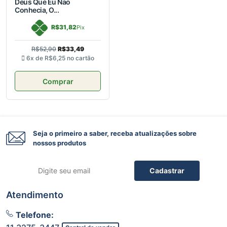
Deus Que Eu Nao
Conhecia, O...
R$31,82
Pix
R$52,90
R$33,49
6x de
R$6,25
no cartão
Comprar
Seja o primeiro a saber, receba atualizações sobre
nossos produtos
Cadastrar
Atendimento
Telefone: