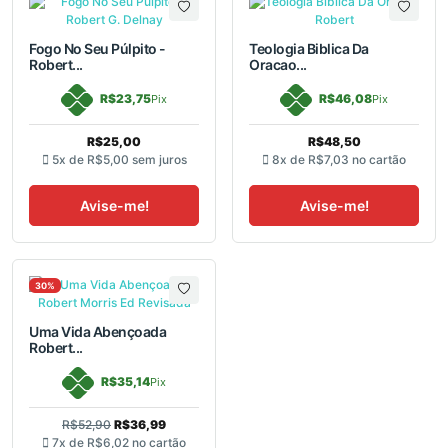
Fogo No Seu Púlpito -
Teologia Biblica Da
Robert...
Oracao...
R$23,75
R$46,08
Pix
Pix
R$25,00
R$48,50
5x de
R$5,00
sem juros
8x de
R$7,03
no cartão
Avise-me!
Avise-me!
30%
Uma Vida Abençoada
Robert...
R$35,14
Pix
R$52,90
R$36,99
7x de
R$6,02
no cartão