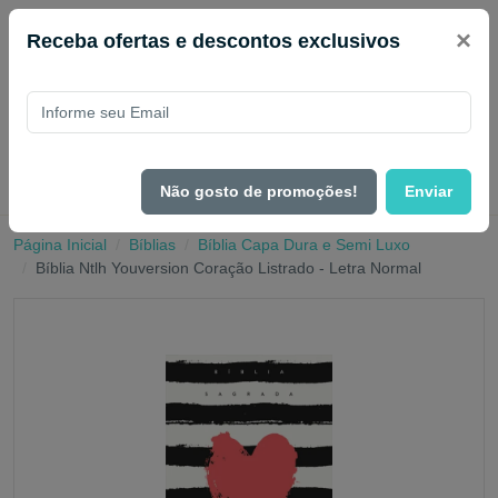
×
Receba ofertas e descontos exclusivos
Não gosto de promoções!
Enviar
Página Inicial
Bíblias
Bíblia Capa Dura e Semi Luxo
Bíblia Ntlh Youversion Coração Listrado - Letra Normal