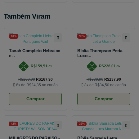
Também Viram
16%
30%
Tanah Completo Hebraico
Bíblia Thompson Preta
e...
Luxo...
R$159,51
R$226,01
Pix
Pix
R$200,00
R$167,90
R$339,90
R$237,90
8x de
R$24,35
no cartão
8x de
R$34,50
no cartão
Comprar
Comprar
42%
36%
MILAGRES DO PARAISO -
Bíblia Sagrada Letra