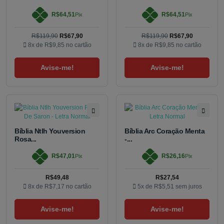
R$64,51
R$64,51
Pix
Pix
R$119,90
R$67,90
R$119,90
R$67,90
8x de
R$9,85
no cartão
8x de
R$9,85
no cartão
Avise-me!
Avise-me!
Bíblia Ntlh Youversion
Bíblia Arc Coração Menta
Rosa...
-...
R$47,01
R$26,16
Pix
Pix
R$49,48
R$27,54
8x de
R$7,17
no cartão
5x de
R$5,51
sem juros
Avise-me!
Avise-me!