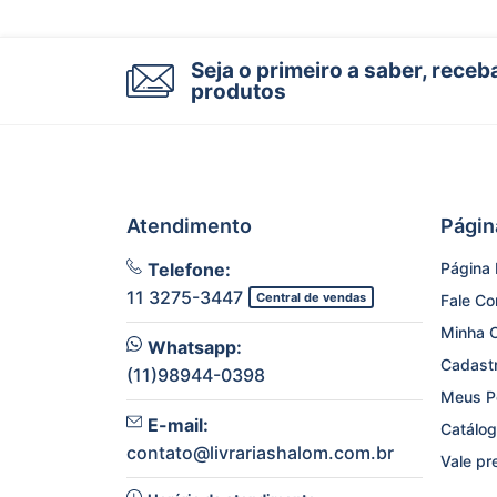
Seja o primeiro a saber, rece
produtos
Atendimento
Págin
Telefone:
Página I
11 3275-3447
Central de vendas
Fale C
Minha 
Whatsapp:
Cadast
(11)98944-0398
Meus P
E-mail:
Catálog
contato@livrariashalom.com.br
Vale pr