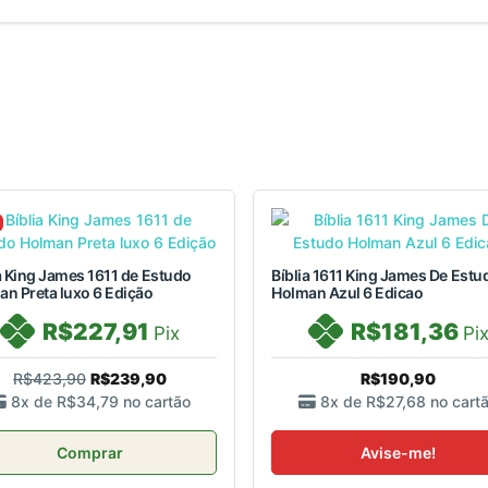
a King James 1611 de Estudo
Bíblia 1611 King James De Estu
n Preta luxo 6 Edição
Holman Azul 6 Edicao
R$227,91
R$181,36
Pix
Pi
R$423,90
R$239,90
R$190,90
8x de
R$34,79
no cartão
8x de
R$27,68
no cart
Comprar
Avise-me!