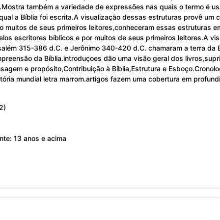
da.Mostra também a variedade de expressões nas quais o termo é us
qual a Bíblia foi escrita.A visualização dessas estruturas provê um
o muitos de seus primeiros leitores,conheceram essas estruturas e
s escritores bíblicos e por muitos de seus primeiros leitores.A vis
usalém 315-386 d.C. e Jerônimo 340-420 d.C. chamaram a terra da B
mpreensão da Bíblia.introduçoes dão uma visão geral dos livros,sup
nsagem e propósito,Contribuição à Bíblia,Estrutura e Esboço.Cronolog
istória mundial letra marrom.artigos fazem uma cobertura em profund
22)
 pelo cliente: 13 anos e acima