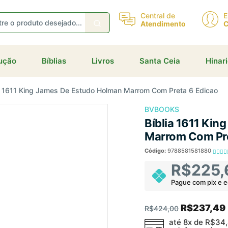
Central de
E
Atendimento
C
dução
Bíblias
Livros
Santa Ceia
Hinar
a 1611 King James De Estudo Holman Marrom Com Preta 6 Edicao
BVBOOKS
Bíblia 1611 Ki
Marrom Com Pre
Código:
9788581581880
R$225,
Pague com pix e 
R$237,49
R$424,00
até 8x de
R$34