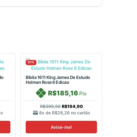
51%
do
Bíblia 1611 King James De Estudo
Holman Rose 6 Edicao
R$185,16
x
Pix
R$399,90
R$194,90
ão
8x de
R$28,26
no cartão
Avise-me!