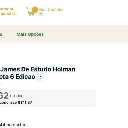
ntrar ou
Meu Carrinho
adastrar
R$
io
Mais Opções
ng James De Estudo Holman
ta 6 Edicao
62
no pix
economize
R$11,87
,44
no cartão