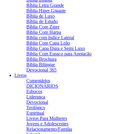
Bíblia Letra Grande
Bíblia Hiper Gigante
Bíblia de Luxo
Bíblia de Estudo
Bíblia Com Ziper
Biblia Com Harpa
Biblia com Indice Lateral
Biblia Com Capa Leão
Bíblia Capa Dura e Semi Luxo
Biblia Com Espaço para Anotação
Bíblia Brochura
Biblia Bilingue
Devocional 365
Livros
Comentários
DICIONÁRIOS
Esboços
Lideranca
Devocional
Teológico
Espiritual
Livros Para Mulheres
Jovens e Adolescentes
Relacionamento/Familia