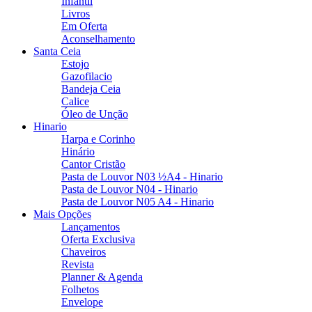
Infantil
Livros
Em Oferta
Aconselhamento
Santa Ceia
Estojo
Gazofilacio
Bandeja Ceia
Calice
Óleo de Unção
Hinario
Harpa e Corinho
Hinário
Cantor Cristão
Pasta de Louvor N03 ½A4 - Hinario
Pasta de Louvor N04 - Hinario
Pasta de Louvor N05 A4 - Hinario
Mais Opções
Lançamentos
Oferta Exclusiva
Chaveiros
Revista
Planner & Agenda
Folhetos
Envelope