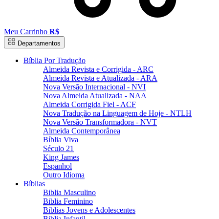
Meu Carrinho
R$
Departamentos
Bíblia Por Tradução
Almeida Revista e Corrigida - ARC
Almeida Revista e Atualizada - ARA
Nova Versão Internacional - NVI
Nova Almeida Atualizada - NAA
Almeida Corrigida Fiel - ACF
Nova Tradução na Linguagem de Hoje - NTLH
Nova Versão Transformadora - NVT
Almeida Contemporânea
Bíblia Viva
Século 21
King James
Espanhol
Outro Idioma
Bíblias
Biblia Masculino
Biblia Feminino
Biblias Jovens e Adolescentes
Biblia Infantil