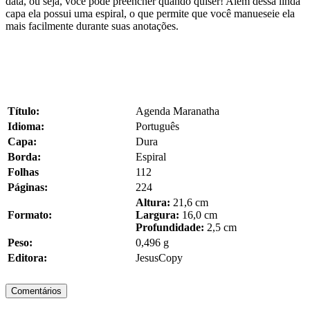
data, ou seja, você pode preencher quando quiser! Além dessa linda
capa ela possui uma espiral, o que permite que você manueseie ela
mais facilmente durante suas anotações.
Título:
Agenda Maranatha
Idioma:
Português
Capa:
Dura
Borda:
Espiral
Folhas
112
Páginas:
224
Altura:
21,6 cm
Formato:
Largura:
16,0 cm
Profundidade:
2,5 cm
Peso:
0,496 g
Editora:
JesusCopy
Comentários