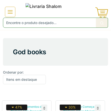
God books
Ordenar por:
47%
30%