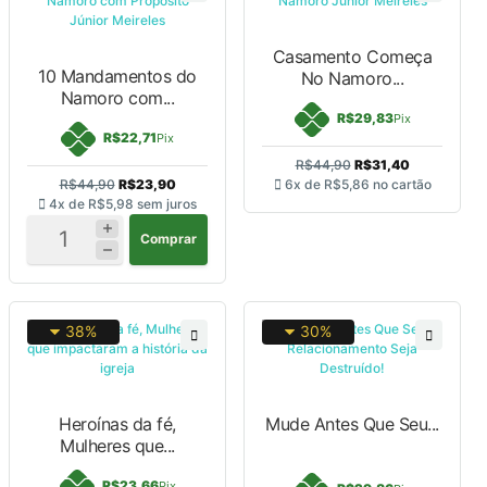
Casamento Começa
10 Mandamentos do
No Namoro...
Namoro com...
R$29,83
Pix
R$22,71
Pix
R$44,90
R$31,40
R$44,90
R$23,90
6x de
R$5,86
no cartão
4x de
R$5,98
sem juros
Comprar
38%
30%
Heroínas da fé,
Mude Antes Que Seu...
Mulheres que...
R$23,66
Pix