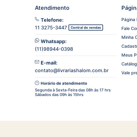
Atendimento
Págin
Telefone:
Página I
11 3275-3447
Central de vendas
Fale C
Minha 
Whatsapp:
Cadast
(11)98944-0398
Meus P
E-mail:
Catálog
contato@livrariashalom.com.br
Vale pr
Horário de atendimento
Segunda à Sexta-Feira das 08h às 17 hrs
Sábados das 09h às 15hrs