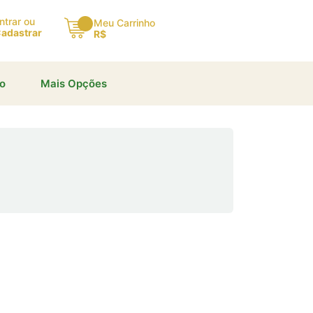
ntrar ou
Meu Carrinho
adastrar
R$
io
Mais Opções