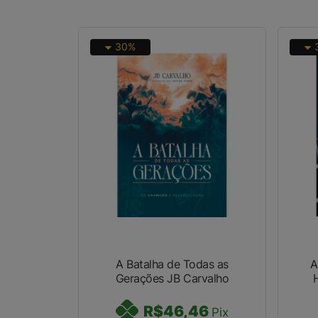
30%
A Batalha de Todas as
A
Gerações JB Carvalho
Ho
R$46,46
Pix