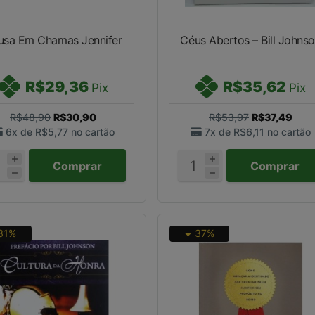
usa Em Chamas Jennifer
Céus Abertos – Bill Johns
R$29,36
R$35,62
Pix
Pix
R$48,90
R$30,90
R$53,97
R$37,49
6x de
R$5,77
no cartão
7x de
R$6,11
no cartão
Comprar
Comprar
31%
37%