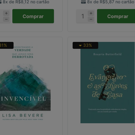
8x de
R$8,12
no cartão
8x de
R$5,87
no cartão
Comprar
Comprar
31%
33%