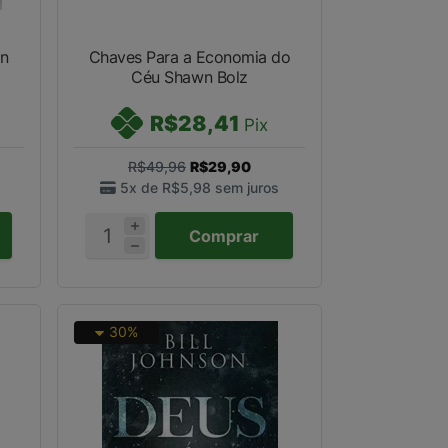
on
Chaves Para a Economia do
Céu Shawn Bolz
R$28,41
Pix
R$49,96
R$29,90
5x de
R$5,98
sem juros
Comprar
30%