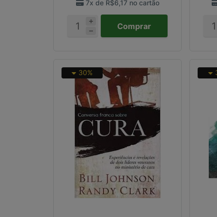
7x de
R$6,17
no cartão
Comprar
30%