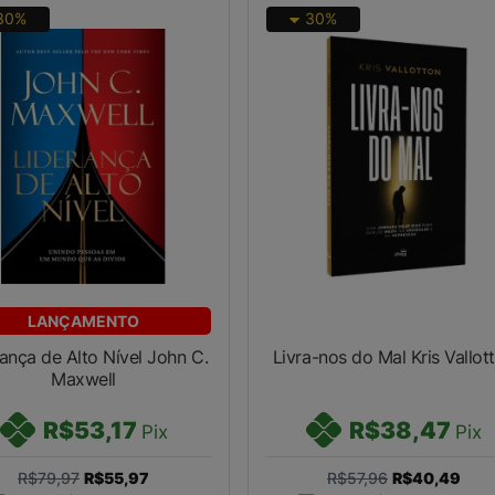
30%
30%
LANÇAMENTO
ança de Alto Nível John C.
Livra-nos do Mal Kris Vallot
Maxwell
R$53,17
R$38,47
Pix
Pix
R$79,97
R$55,97
R$57,96
R$40,49