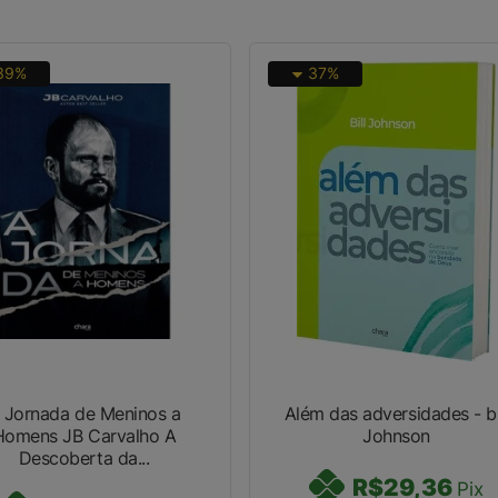
39%
37%
 Jornada de Meninos a
Além das adversidades - bi
mens JB Carvalho A
Johnson
Descoberta da...
R$29,36
Pix