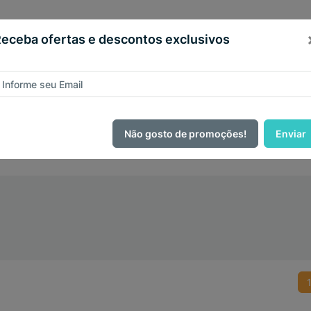
eceba ofertas e descontos exclusivos
Central de
E
Atendimento
C
dução
Bíblias
Livros
Santa Ceia
Hinar
Não gosto de promoções!
Enviar