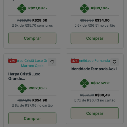
R$27,08
R$33,16
Pix
Pix
R$59,90
R$28,50
R$65,90
R$34,90
5x de
R$5,70
sem juros
6x de
R$6,51
no cartão
Comprar
Comprar
27%
37%
Identidade Fernanda Aoki
Harpa Cristã Luxo
Grande...
R$37,52
Pix
R$52,16
Pix
R$62,90
R$39,49
R$74,90
R$54,90
7x de
R$6,43
no cartão
8x de
R$7,96
no cartão
Comprar
Comprar