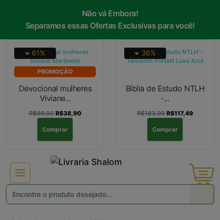
Não vá Embora!
×
Receba ofertas e descontos exclusivos
Separamos essas Ofertas Exclusivas para você!
61%
36%
PROMOÇÃO
Não gosto de promoções!
Enviar
Devocional mulheres
Bíblia de Estudo NTLH
Viviane...
-...
R$99,90
R$38,90
R$183,90
R$117,49
Comprar
Comprar