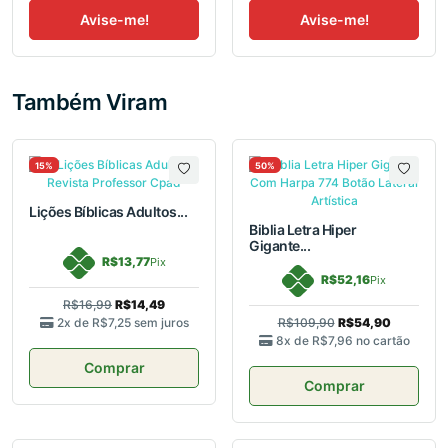
Avise-me!
Avise-me!
Também Viram
15%
50%
Lições Bíblicas Adultos...
Biblia Letra Hiper
Gigante...
R$13,77
Pix
R$52,16
Pix
R$16,99
R$14,49
2x de
R$7,25
sem juros
R$109,90
R$54,90
8x de
R$7,96
no cartão
Comprar
Comprar