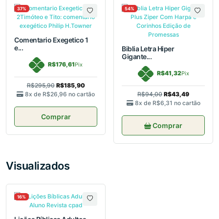
37%
54%
Comentario Exegetico 1
e...
Biblia Letra Hiper
Gigante...
R$176,61
Pix
R$41,32
Pix
R$295,90
R$185,90
8x de
R$26,96
no cartão
R$94,00
R$43,49
8x de
R$6,31
no cartão
Comprar
Comprar
Visualizados
16%