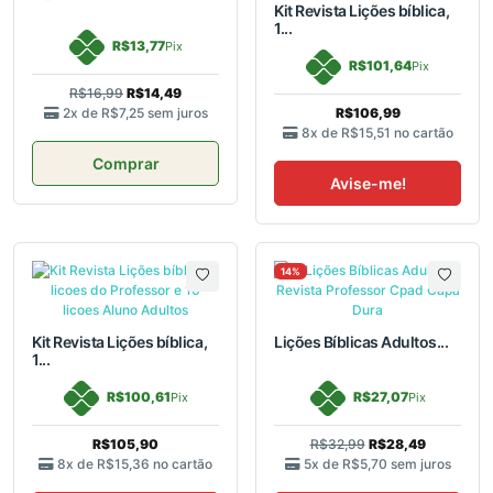
Kit Revista Lições bíblica,
1...
R$13,77
Pix
R$101,64
Pix
R$16,99
R$14,49
2x de
R$7,25
sem juros
R$106,99
8x de
R$15,51
no cartão
Comprar
Avise-me!
14%
Kit Revista Lições bíblica,
Lições Bíblicas Adultos...
1...
R$100,61
R$27,07
Pix
Pix
R$105,90
R$32,99
R$28,49
8x de
R$15,36
no cartão
5x de
R$5,70
sem juros