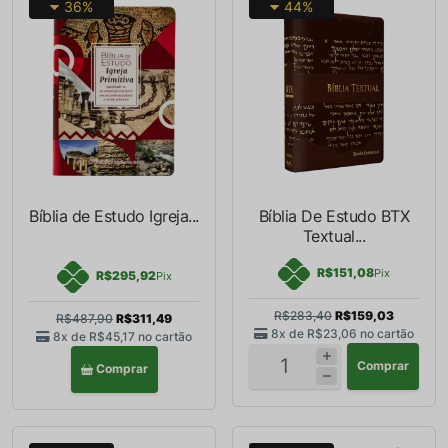
36%
44%
Bíblia de Estudo Igreja...
Bíblia De Estudo BTX
Textual...
R$151,08
Pix
R$295,92
Pix
R$283,40
R$159,03
R$487,90
R$311,49
8x de
R$23,06
no cartão
8x de
R$45,17
no cartão
Comprar
Comprar