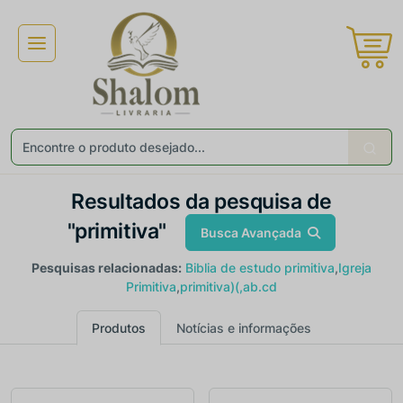
×
Receba ofertas e descontos exclusivos
Não gosto de promoções!
Enviar
Resultados da pesquisa de
"primitiva"
Busca Avançada
Pesquisas relacionadas:
Biblia de estudo primitiva
,
Igreja
Primitiva
,
primitiva)(,ab.cd
Produtos
Notícias e informações