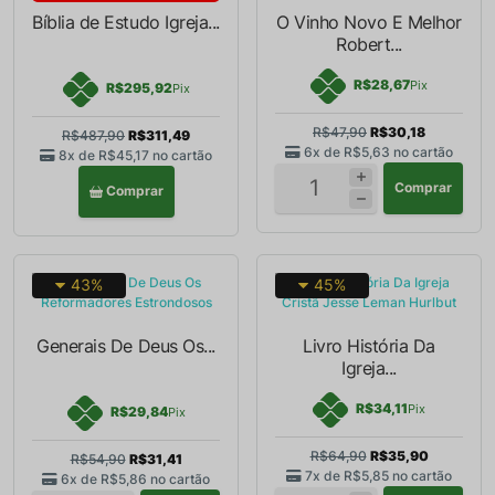
Bíblia de Estudo Igreja...
O Vinho Novo E Melhor
Robert...
R$28,67
Pix
R$295,92
Pix
R$47,90
R$30,18
R$487,90
R$311,49
6x de
R$5,63
no cartão
8x de
R$45,17
no cartão
Comprar
Comprar
43%
45%
Generais De Deus Os...
Livro História Da
Igreja...
R$34,11
Pix
R$29,84
Pix
R$64,90
R$35,90
R$54,90
R$31,41
7x de
R$5,85
no cartão
6x de
R$5,86
no cartão