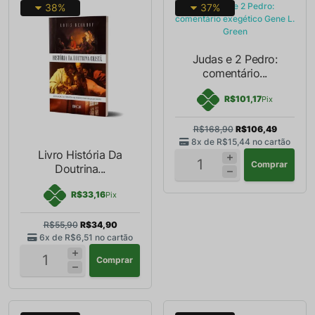
38%
37%
Judas e 2 Pedro:
comentário...
R$101,17
Pix
R$168,90
R$106,49
8x de
R$15,44
no cartão
Livro História Da
Comprar
Doutrina...
R$33,16
Pix
R$55,90
R$34,90
6x de
R$6,51
no cartão
Comprar