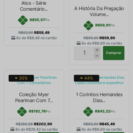
Atos - Série
A História Da Pregação
Comentário...
Volume...
R$55,57
Pix
R$56,91
Pix
R$92,90
R$58,49
8x de
R$8,48
no cartão
R$99,00
R$59,90
8x de
R$8,69
no cartão
Comprar
30%
44%
Coleção Myer
1 Corintios Hernandes
Pearlman Com 7...
Dias...
R$192,76
R$43,22
Pix
Pix
R$289,98
R$202,90
R$80,90
R$45,49
8x de
R$29,42
no cartão
8x de
R$6,60
no cartão