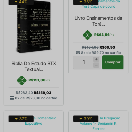
44%
36%
Livro Ensinamentos da
Torá...
R$63,56
Pix
R$104,90
R$66,90
8x de
R$9,70
no cartão
Comprar
Biblia De Estudo BTX
Textual...
R$151,08
Pix
R$283,40
R$159,03
8x de
R$23,06
no cartão
37%
39%