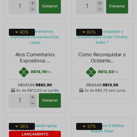
Comprar
Comprar
40%
60%
Atos Comentarios
Como Reconquistar o
Expositivos ...
Ocidente...
R$78,76
R$12,83
Pix
Pix
R$137,90
R$82,90
R$33,90
R$13,50
8x de
R$12,02
no cartão
2x de
R$6,75
sem juros
Comprar
36%
37%
LANÇAMENTO