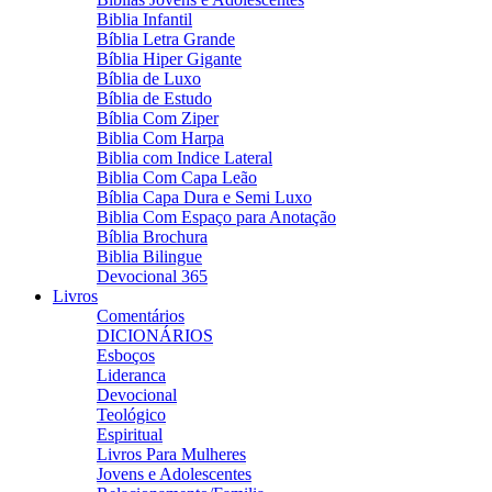
Biblia Infantil
Bíblia Letra Grande
Bíblia Hiper Gigante
Bíblia de Luxo
Bíblia de Estudo
Bíblia Com Ziper
Biblia Com Harpa
Biblia com Indice Lateral
Biblia Com Capa Leão
Bíblia Capa Dura e Semi Luxo
Biblia Com Espaço para Anotação
Bíblia Brochura
Biblia Bilingue
Devocional 365
Livros
Comentários
DICIONÁRIOS
Esboços
Lideranca
Devocional
Teológico
Espiritual
Livros Para Mulheres
Jovens e Adolescentes