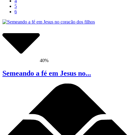
4
5
6
40%
Semeando a fé em Jesus no...