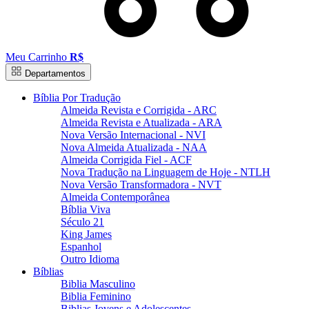
Meu Carrinho
R$
Departamentos
Bíblia Por Tradução
Almeida Revista e Corrigida - ARC
Almeida Revista e Atualizada - ARA
Nova Versão Internacional - NVI
Nova Almeida Atualizada - NAA
Almeida Corrigida Fiel - ACF
Nova Tradução na Linguagem de Hoje - NTLH
Nova Versão Transformadora - NVT
Almeida Contemporânea
Bíblia Viva
Século 21
King James
Espanhol
Outro Idioma
Bíblias
Biblia Masculino
Biblia Feminino
Biblias Jovens e Adolescentes