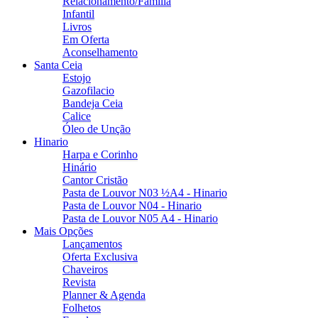
Relacionamento/Familia
Infantil
Livros
Em Oferta
Aconselhamento
Santa Ceia
Estojo
Gazofilacio
Bandeja Ceia
Calice
Óleo de Unção
Hinario
Harpa e Corinho
Hinário
Cantor Cristão
Pasta de Louvor N03 ½A4 - Hinario
Pasta de Louvor N04 - Hinario
Pasta de Louvor N05 A4 - Hinario
Mais Opções
Lançamentos
Oferta Exclusiva
Chaveiros
Revista
Planner & Agenda
Folhetos