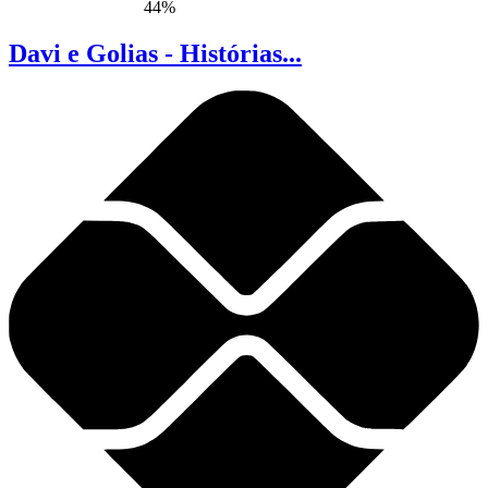
44%
Davi e Golias - Histórias...